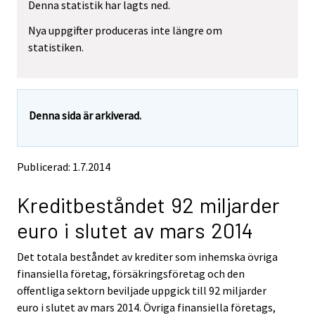
Denna statistik har lagts ned.
e
e
m
m
Nya uppgifter produceras inte längre om
o
o
statistiken.
v
v
i
i
n
n
g
g
t
t
Denna sida är arkiverad.
o
o
a
a
n
n
o
o
Publicerad: 1.7.2014
t
t
h
h
Kreditbeståndet 92 miljarder
e
e
r
r
euro i slutet av mars 2014
s
s
e
e
Det totala beståndet av krediter som inhemska övriga
r
r
v
v
finansiella företag, försäkringsföretag och den
i
i
offentliga sektorn beviljade uppgick till 92 miljarder
c
c
euro i slutet av mars 2014. Övriga finansiella företags,
e
e