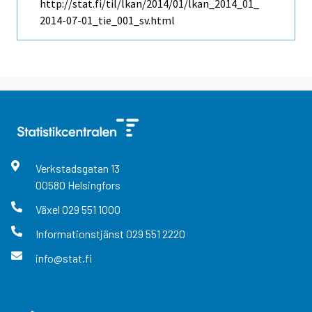
http://stat.fi/til/lkan/2014/01/lkan_2014_01_
2014-07-01_tie_001_sv.html
Verkstadsgatan
13
00580
Helsingfors
Växel
029 551 1000
Informationstjänst
029 551 2220
info@stat.fi