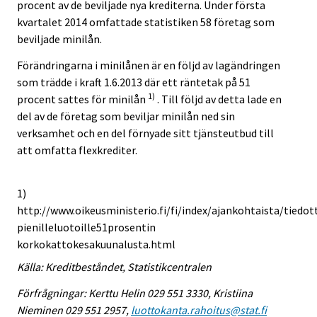
procent av de beviljade nya krediterna. Under första
kvartalet 2014 omfattade statistiken 58 företag som
beviljade minilån.
Förändringarna i minilånen är en följd av lagändringen
som trädde i kraft 1.6.2013 där ett räntetak på 51
1)
procent sattes för minilån
. Till följd av detta lade en
del av de företag som beviljar minilån ned sin
verksamhet och en del förnyade sitt tjänsteutbud till
att omfatta flexkrediter.
1)
http://www.oikeusministerio.fi/fi/index/ajankohtaista/tiedo
pienilleluotoille51prosentin
korkokattokesakuunalusta.html
Källa: Kreditbeståndet, Statistikcentralen
Förfrågningar: Kerttu Helin 029 551 3330, Kristiina
Nieminen 029 551 2957,
luottokanta.rahoitus@stat.fi