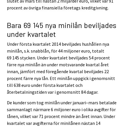
slutet av mars till nästan 2 miljarder euro, vilket var 91
procent av övriga finansiella företags kreditgivning.
Bara 69 145 nya minilån beviljades
under kvartalet
Under första kvartalet 2014 beviljades hushållen nya
minilån, s.k. snabblån, för 44 miljoner euro, totalt
69 145 stycken. Under kvartalet beviljades 54 procent
färre nya minilån än under motsvarande kvartal året
innan, jämfört med föregående kvartal beviljades 22
procent färre nya lån. Ett minilån uppgick i genomsnitt
till 638 euro under första kvartalet och
återbetalningstiden var i genomsnitt 84 dagar.
De kunder som tog minilån under januari–mars betalade
sammanlagt närmare 6 miljoner euro i olika avgifter för
lånen, vilket var 71 procent mindre än året innan. Under
kvartalet var avgifterna för minilånen nästan 14