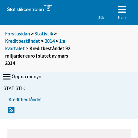
Meny
Sök
Förstasidan
>
Statistik
>
Kreditbeståndet
>
2014
>
1:a
kvartalet
> Kreditbeståndet 92
miljarder euro i slutet av mars
2014
Öppna menyn
STATISTIK
Kreditbeståndet
Y
Y
o
o
u
u
a
a
r
r