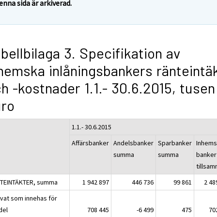
enna sida är arkiverad.
bellbilaga 3. Specifikation av
hemska inlåningsbankers ränteintä
h -kostnader 1.1.- 30.6.2015, tusen
uro
1.1.- 30.6.2015
Affärsbanker
Andelsbanker
Sparbanker
Inhems
summa
summa
banker
tillsa
TEINTÄKTER, summa
1 942 897
446 736
99 861
2 48
ivat som innehas för
del
708 445
-6 499
475
70