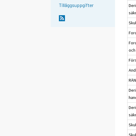
Tilläggsuppgifter
Deri
säk
Sku
Ford
For
och 
För
Andr
RÄN
Der
han
Deri
säk
Skul
Skul