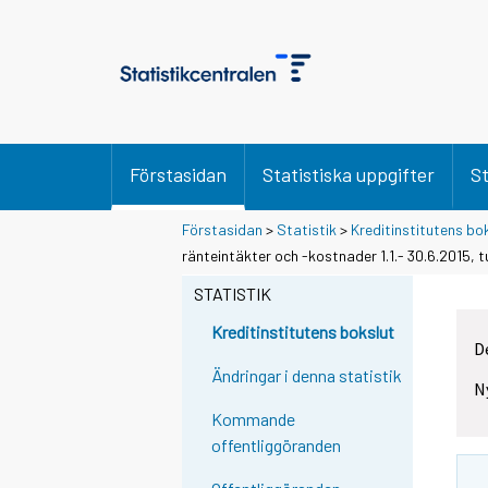
Förstasidan
Statistiska uppgifter
St
Förstasidan
>
Statistik
>
Kreditinstitutens bo
ränteintäkter och -kostnader 1.1.- 30.6.2015, 
STATISTIK
Kreditinstitutens bokslut
D
Ändringar i denna statistik
N
Kommande
offentliggöranden