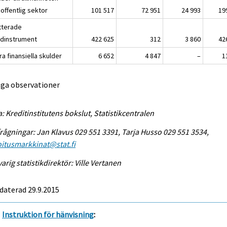
offentlig sektor
101 517
72 951
24 993
19
tterade
ldinstrument
422 625
312
3 860
42
a finansiella skulder
6 652
4 847
–
1
nga observationer
a: Kreditinstitutens bokslut, Statistikcentralen
rågningar: Jan Klavus 029 551 3391, Tarja Husso 029 551 3534,
itusmarkkinat@stat.fi
arig statistikdirektör: Ville Vertanen
daterad 29.9.2015
Instruktion för hänvisning
: