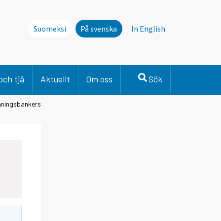
Suomeksi
På svenska
In English
och tjä
Aktuellt
Om oss
Sök
låningsbankers