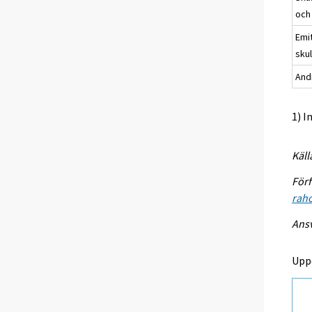
och 
Emi
sku
Andr
1) I
Käll
Förf
raho
Ansv
Upp