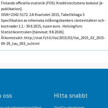
Finlands officiella statistik (FOS): Kreditinstitutens bokslut [e-
publikation].
ISSN=2342-5172.
2:a Kvartalet
2015, Tabellbilaga 3.
Specifikation av inhemska inlåningsbankers ränteintäkter och -
kostnader 1.1.- 30.6.2015, tusen euro . Helsingfors:
Statistikcentralen [hänvisat: 9.8.2026].
Åtkomstsätt: http://stat.fi/til/llai/2015/02/llai_2015_02_2015-
09-29_tau_003_sv.html
a oss
Hitta snabbt
ng och informationstjänst
StatFin-databasen