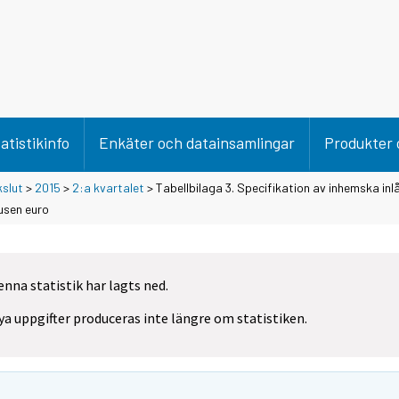
atistikinfo
Enkäter och datainsamlingar
Produkter 
kslut
>
2015
>
2:a kvartalet
> Tabellbilaga 3. Specifikation av inhemska in
tusen euro
enna statistik har lagts ned.
ya uppgifter produceras inte längre om statistiken.