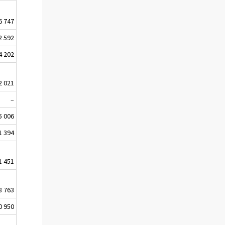
6 747
2 592
4 202
2 021
–
5 006
1 394
1 451
8 763
0 950