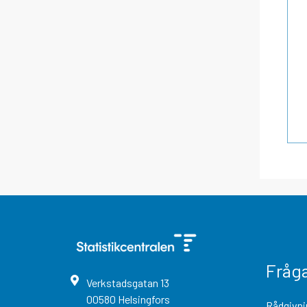
Fråg
Verkstadsgatan
13
00580
Helsingfors
Rådgivni