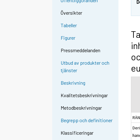
Offentliggöranden
D
Översikter
Tabeller
Ta
Figurer
in
Pressmeddelanden
oc
Utbud av produkter och
e
tjänster
Beskrivning
Kvalitetsbeskrivningar
Metodbeskrivningar
RÄN
Begrepp och definitioner
Der
Klassificeringar
han