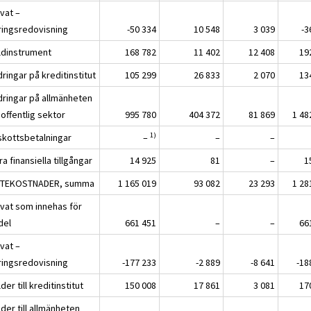
vat –
ringsredovisning
-50 334
10 548
3 039
-3
ldinstrument
168 782
11 402
12 408
19
ringar på kreditinstitut
105 299
26 833
2 070
13
dringar på allmänheten
offentlig sektor
995 780
404 372
81 869
1 48
1)
skottsbetalningar
–
–
–
a finansiella tillgångar
14 925
81
–
1
TEKOSTNADER, summa
1 165 019
93 082
23 293
1 28
ivat som innehas för
del
661 451
–
–
66
vat –
ringsredovisning
-177 233
-2 889
-8 641
-18
der till kreditinstitut
150 008
17 861
3 081
17
der till allmänheten