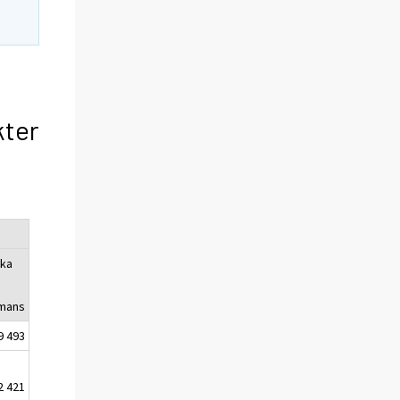
kter
ka
mmans
9 493
2 421