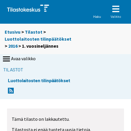
Valikko
Haku
Etusivu
>
Tilastot
>
Luottolaitosten tilinpäätökset
>
2016
>
1. vuosineljännes
Avaa valikko
TILASTOT
Luottolaitosten tilinpäätökset
Tämä tilasto on lakkautettu.
Tilastosta ei enää tuoteta uusia tietoja.