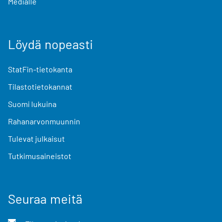
Medialle
Löydä nopeasti
StatFin-tietokanta
Tilastotietokannat
Suomi lukuina
Rahanarvonmuunnin
Tulevat julkaisut
Tutkimusaineistot
Seuraa meitä