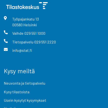
Työpajankatu
13
00580
Helsinki
Vaihde
029 551 1000
Tietopalvelu
029 551 2220
info@stat.fi
Kysy meiltä
Neuvonta ja tietopalvelu
Kysy tilastoista
Usein kysytyt kysymykset