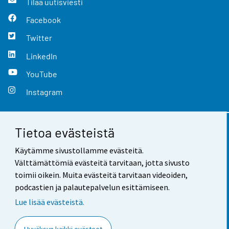
Tilaa uutisviesti
Facebook
Twitter
LinkedIn
YouTube
Instagram
Tietoa evästeistä
Yhteystiedot
Käytämme sivustollamme evästeitä.
Palaute
Välttämättömiä evästeitä tarvitaan, jotta sivusto
toimii oikein. Muita evästeitä tarvitaan videoiden,
Käyttöehdot
podcastien ja palautepalvelun esittämiseen.
Tietosuoja
Lue lisää evästeistä.
Saavutettavuus
Hyväksyn kaikki evästeet