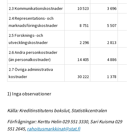
2.3 Kommunikationskostnader
10 523
3 696
1
2.4 Representations- och
marknadsföringskostnader
8 751
5 507
2
2.5 Forsknings- och
utvecklingskostnader
2 296
2 813
2.6 Andra personkostnader
(än personalkostnader)
14 405
4 886
1
2.7 Övriga administrativa
kostnader
30 222
1 378
1) Inga observationer
Källa: Kreditinstitutens bokslut, Statistikcentralen
Förfrågningar: Kerttu Helin 029 551 3330, Sari Kuisma 029
551 2645,
rahoitusmarkkinat@stat.fi