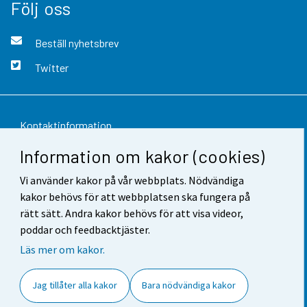
Följ oss
Beställ nyhetsbrev
Twitter
Kontaktinformation
Information om kakor (cookies)
Respons
Vi använder kakor på vår webbplats. Nödvändiga
Användarvillkor
kakor behövs för att webbplatsen ska fungera på
Dataskydd
rätt sätt. Andra kakor behövs för att visa videor,
poddar och feedbacktjäster.
Tillgänglighet
Läs mer om kakor.
Information om webbplatsen
Jag tillåter alla kakor
Bara nödvändiga kakor
Cookie-inställningar