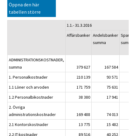
Öppna den här
tabellen större
1.1.- 31.3.2016
Affärsbanker
Andelsbanker
Sparban
summa
summa
ADMINISTRATIONSKOSTNADER,
summa
379 627
167 584
33
1. Personalkostnader
210 139
93 571
17
1.1 Löner och arvoden
171 759
75 631
13
1.2 Personalbikostnader
38 380
17 941
3
2. Övriga
administrationskostnader
169 488
74 013
15
2.1 Kontorskostnader
13 775
15 482
2
2.2 IT-kostnader
89 516
40 252
8