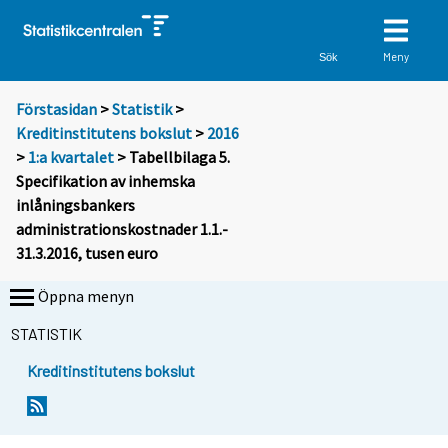
Meny
Sök
Förstasidan
>
Statistik
>
Kreditinstitutens bokslut
>
2016
>
1:a kvartalet
> Tabellbilaga 5.
Specifikation av inhemska
inlåningsbankers
administrationskostnader 1.1.-
31.3.2016, tusen euro
Öppna menyn
STATISTIK
Kreditinstitutens bokslut