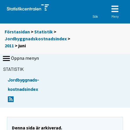
Meny
Sök
Förstasidan
>
Statistik
>
Jordbyggnadskostnadsindex
>
2011
>
juni
Öppna menyn
STATISTIK
Jordbyggnads-
kostnadsindex
Denna sida är arkiverad.