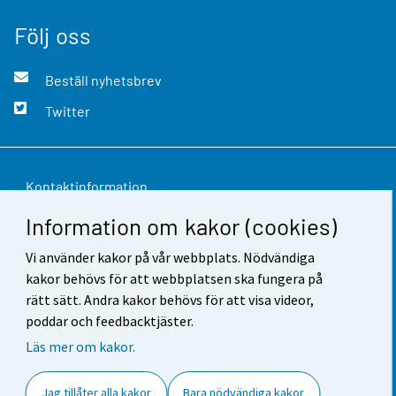
Följ oss
Beställ nyhetsbrev
Twitter
Kontaktinformation
Information om kakor (cookies)
Respons
Vi använder kakor på vår webbplats. Nödvändiga
Användarvillkor
kakor behövs för att webbplatsen ska fungera på
Dataskydd
rätt sätt. Andra kakor behövs för att visa videor,
poddar och feedbacktjäster.
Tillgänglighet
Läs mer om kakor.
Information om webbplatsen
Jag tillåter alla kakor
Bara nödvändiga kakor