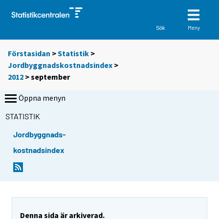
Meny
Sök
Förstasidan
>
Statistik
>
Jordbyggnadskostnadsindex
>
2012
>
september
Öppna menyn
STATISTIK
Jordbyggnads-
kostnadsindex
Denna sida är arkiverad.