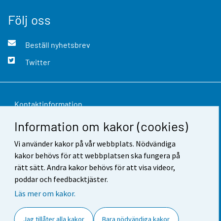
Följ oss
Beställ nyhetsbrev
Twitter
Kontaktinformation
Information om kakor (cookies)
Respons
Vi använder kakor på vår webbplats. Nödvändiga
Användarvillkor
kakor behövs för att webbplatsen ska fungera på
Dataskydd
rätt sätt. Andra kakor behövs för att visa videor,
poddar och feedbacktjäster.
Tillgänglighet
Läs mer om kakor.
Information om webbplatsen
Jag tillåter alla kakor
Bara nödvändiga kakor