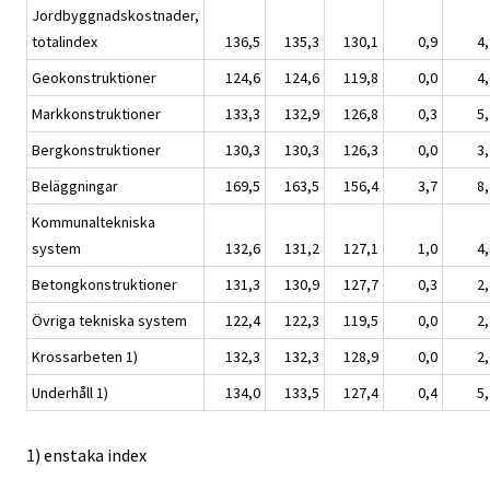
Jordbyggnadskostnader,
totalindex
136,5
135,3
130,1
0,9
4,
Geokonstruktioner
124,6
124,6
119,8
0,0
4,
Markkonstruktioner
133,3
132,9
126,8
0,3
5,
Bergkonstruktioner
130,3
130,3
126,3
0,0
3,
Beläggningar
169,5
163,5
156,4
3,7
8,
Kommunaltekniska
system
132,6
131,2
127,1
1,0
4,
Betongkonstruktioner
131,3
130,9
127,7
0,3
2,
Övriga tekniska system
122,4
122,3
119,5
0,0
2,
Krossarbeten 1)
132,3
132,3
128,9
0,0
2,
Underhåll 1)
134,0
133,5
127,4
0,4
5,
1) enstaka index