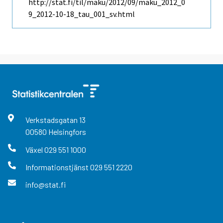
http://stat.fi/til/maku/2012/09/maku_2012_0
9_2012-10-18_tau_001_sv.html
Verkstadsgatan
13
00580
Helsingfors
Växel
029 551 1000
Informationstjänst
029 551 2220
info@stat.fi