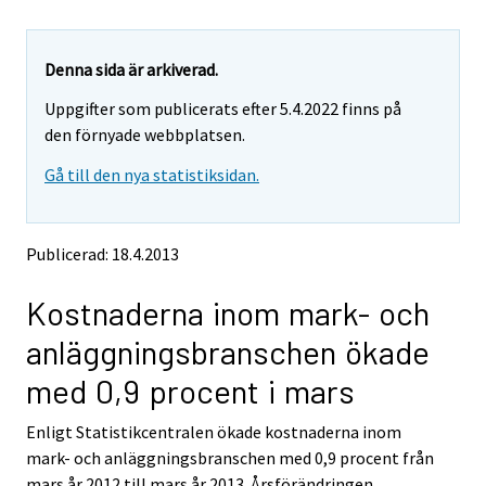
u
u
a
a
r
r
e
e
Denna sida är arkiverad.
m
m
Uppgifter som publicerats efter 5.4.2022 finns på
o
o
v
v
den förnyade webbplatsen.
i
i
Gå till den nya statistiksidan.
n
n
g
g
t
t
o
o
Publicerad: 18.4.2013
a
a
n
n
Kostnaderna inom mark- och
o
o
t
t
anläggningsbranschen ökade
h
h
e
e
med 0,9 procent i mars
r
r
s
s
Enligt Statistikcentralen ökade kostnaderna inom
e
e
mark- och anläggningsbranschen med 0,9 procent från
r
r
v
v
mars år 2012 till mars år 2013. Årsförändringen