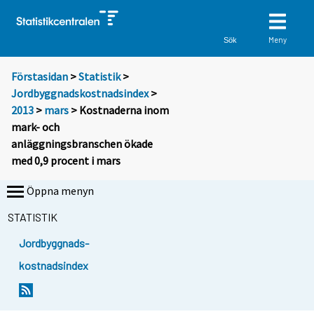
Meny
Sök
Förstasidan
>
Statistik
>
Jordbyggnadskostnadsindex
>
2013
>
mars
> Kostnaderna inom
mark- och
anläggningsbranschen ökade
med 0,9 procent i mars
Öppna menyn
STATISTIK
Jordbyggnads-
kostnadsindex
Y
Y
o
o