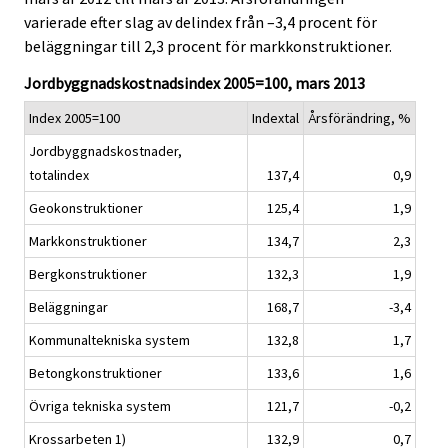
i
i
varierade efter slag av delindex från –3,4 procent för
c
c
beläggningar till 2,3 procent för markkonstruktioner.
e
e
.
.
Jordbyggnadskostnadsindex 2005=100, mars 2013
Index 2005=100
Indextal
Årsförändring, %
Jordbyggnadskostnader,
totalindex
137,4
0,9
Geokonstruktioner
125,4
1,9
Markkonstruktioner
134,7
2,3
Bergkonstruktioner
132,3
1,9
Beläggningar
168,7
-3,4
Kommunaltekniska system
132,8
1,7
Betongkonstruktioner
133,6
1,6
Övriga tekniska system
121,7
-0,2
Krossarbeten 1)
132,9
0,7