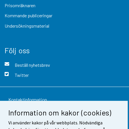
Prisomräknaren
Kommande publiceringar
Undersökningsmaterial
Följ oss
Beställ nyhetsbrev
Twitter
Kontaktinformation
Information om kakor (cookies)
Respons
Vi använder kakor på vår webbplats. Nödvändiga
Användarvillkor