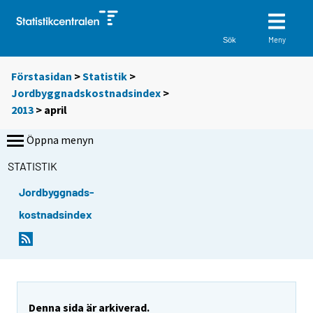
Meny
Sök
Förstasidan
>
Statistik
>
Jordbyggnadskostnadsindex
>
2013
>
april
Öppna menyn
STATISTIK
Jordbyggnads-
kostnadsindex
Denna sida är arkiverad.