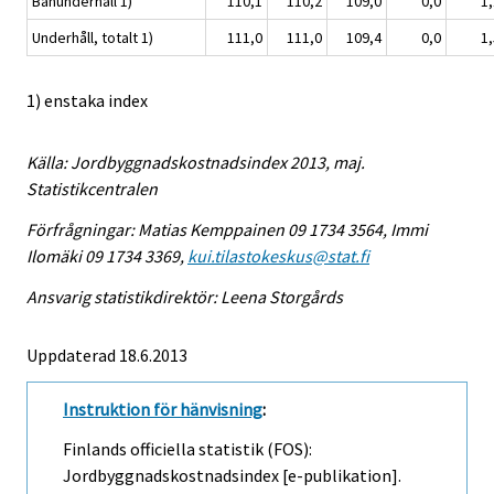
Banunderhåll 1)
110,1
110,2
109,0
0,0
1,
Underhåll, totalt 1)
111,0
111,0
109,4
0,0
1,
1) enstaka index
Källa: Jordbyggnadskostnadsindex 2013, maj.
Statistikcentralen
Förfrågningar: Matias Kemppainen 09 1734 3564, Immi
Ilomäki 09 1734 3369,
kui.tilastokeskus@stat.fi
Ansvarig statistikdirektör: Leena Storgårds
Uppdaterad 18.6.2013
Instruktion för hänvisning
:
Finlands officiella statistik (FOS):
Jordbyggnadskostnadsindex [e-publikation].