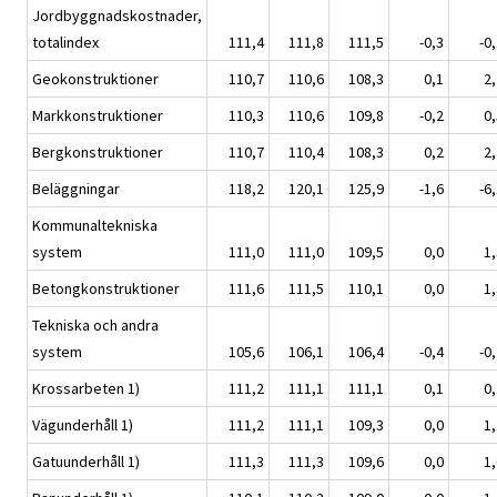
Jordbyggnadskostnader,
totalindex
111,4
111,8
111,5
-0,3
-0
Geokonstruktioner
110,7
110,6
108,3
0,1
2,
Markkonstruktioner
110,3
110,6
109,8
-0,2
0,
Bergkonstruktioner
110,7
110,4
108,3
0,2
2,
Beläggningar
118,2
120,1
125,9
-1,6
-6
Kommunaltekniska
system
111,0
111,0
109,5
0,0
1,
Betongkonstruktioner
111,6
111,5
110,1
0,0
1,
Tekniska och andra
system
105,6
106,1
106,4
-0,4
-0
Krossarbeten 1)
111,2
111,1
111,1
0,1
0,
Vägunderhåll 1)
111,2
111,1
109,3
0,0
1,
Gatuunderhåll 1)
111,3
111,3
109,6
0,0
1,