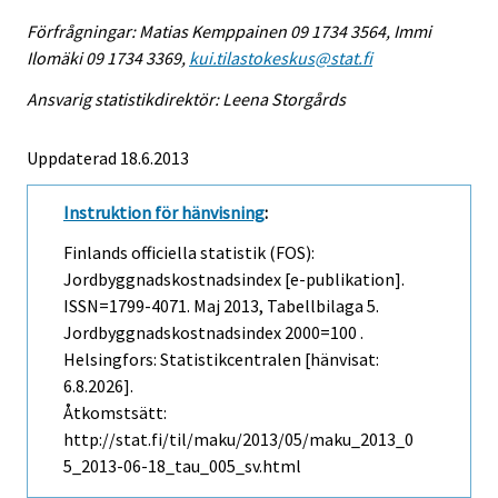
Förfrågningar: Matias Kemppainen 09 1734 3564, Immi
Ilomäki 09 1734 3369,
kui.tilastokeskus@stat.fi
Ansvarig statistikdirektör: Leena Storgårds
Uppdaterad 18.6.2013
Instruktion för hänvisning
:
Finlands officiella statistik (FOS):
Jordbyggnadskostnadsindex [e-publikation].
ISSN=1799-4071.
Maj
2013, Tabellbilaga 5.
Jordbyggnadskostnadsindex 2000=100 .
Helsingfors: Statistikcentralen [hänvisat:
6.8.2026].
Åtkomstsätt:
http://stat.fi/til/maku/2013/05/maku_2013_0
5_2013-06-18_tau_005_sv.html