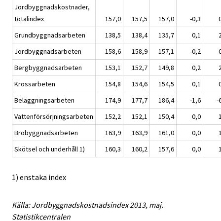
Jordbyggnadskostnader,
totalindex
157,0
157,5
157,0
-0,3
Grundbyggnadsarbeten
138,5
138,4
135,7
0,1
Jordbyggnadsarbeten
158,6
158,9
157,1
-0,2
Bergbyggnadsarbeten
153,1
152,7
149,8
0,2
Krossarbeten
154,8
154,6
154,5
0,1
Beläggningsarbeten
174,9
177,7
186,4
-1,6
-
Vattenförsörjningsarbeten
152,2
152,1
150,4
0,0
Brobyggnadsarbeten
163,9
163,9
161,0
0,0
Skötsel och underhåll 1)
160,3
160,2
157,6
0,0
1) enstaka index
Källa: Jordbyggnadskostnadsindex 2013, maj.
Statistikcentralen