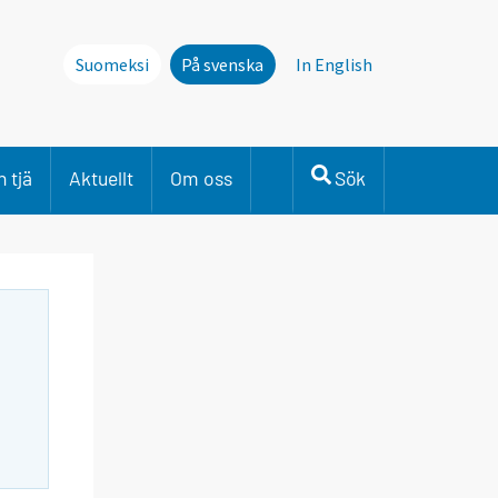
Suomeksi
På svenska
In English
 tjä
Aktuellt
Om oss
Sök