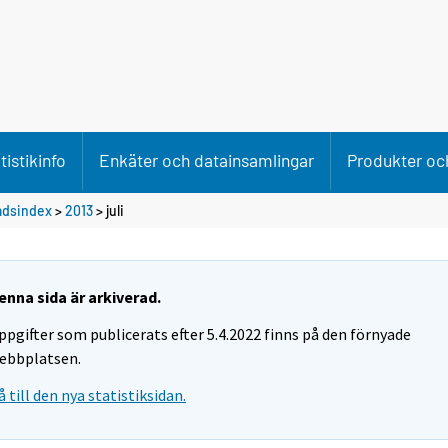
tistikinfo
Enkäter och datainsamlingar
Produkter och
adsindex
>
2013
>
juli
enna sida är arkiverad.
ppgifter som publicerats efter 5.4.2022 finns på den förnyade
ebbplatsen.
å till den nya statistiksidan.