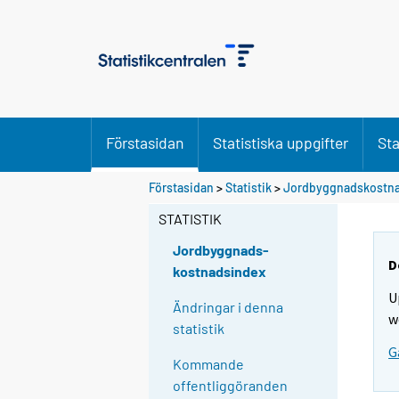
Förstasidan
Statistiska uppgifter
Sta
Förstasidan
>
Statistik
>
Jordbyggnadskostn
STATISTIK
Jordbyggnads-
D
kostnadsindex
U
Ändringar i denna
w
statistik
G
Kommande
offentliggöranden