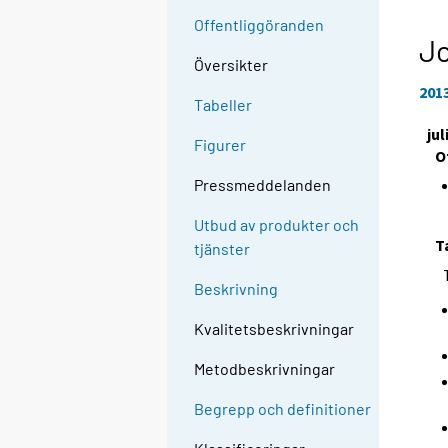
Offentliggöranden
J
Översikter
201
Tabeller
jul
Figurer
O
Pressmeddelanden
Utbud av produkter och
T
tjänster
Beskrivning
Kvalitetsbeskrivningar
Metodbeskrivningar
Begrepp och definitioner