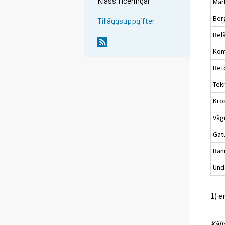
Klassificeringar
Mar
Ber
Tilläggsuppgifter
Bel
Kom
Bet
Tek
Kro
Väg
Gat
Ban
Unde
1) e
Käll