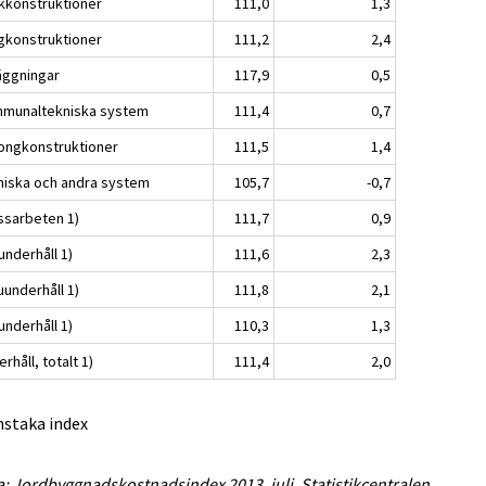
kkonstruktioner
111,0
1,3
gkonstruktioner
111,2
2,4
äggningar
117,9
0,5
munaltekniska system
111,4
0,7
ongkonstruktioner
111,5
1,4
niska och andra system
105,7
-0,7
ssarbeten 1)
111,7
0,9
underhåll 1)
111,6
2,3
uunderhåll 1)
111,8
2,1
underhåll 1)
110,3
1,3
rhåll, totalt 1)
111,4
2,0
nstaka index
a: Jordbyggnadskostnadsindex 2013, juli. Statistikcentralen