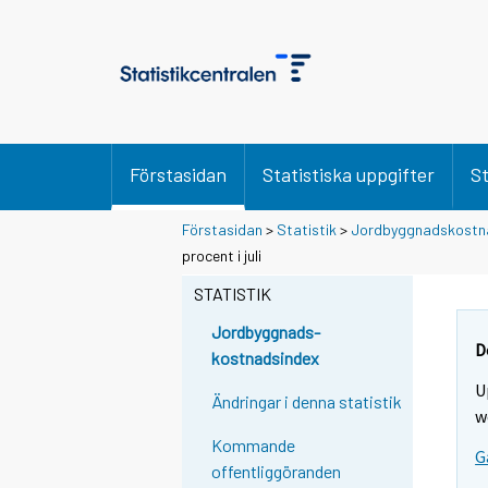
Förstasidan
Statistiska uppgifter
St
Förstasidan
>
Statistik
>
Jordbyggnadskostn
Y
Y
procent i juli
o
o
u
u
STATISTIK
a
a
r
r
Jordbyggnads-
e
e
D
kostnadsindex
m
m
U
o
o
Ändringar i denna statistik
v
v
w
i
i
Kommande
G
n
n
offentliggöranden
g
g