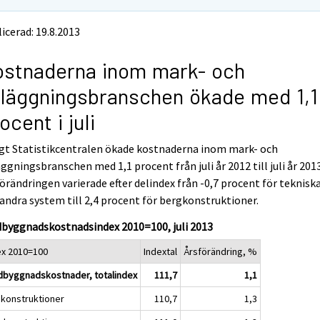
icerad: 19.8.2013
stnaderna inom mark- och
läggningsbranschen ökade med 1,1
ocent i juli
gt Statistikcentralen ökade kostnaderna inom mark- och
ggningsbranschen med 1,1 procent från juli år 2012 till juli år 2013
örändringen varierade efter delindex från -0,7 procent för teknisk
andra system till 2,4 procent för bergkonstruktioner.
dbyggnadskostnadsindex 2010=100, juli 2013
ex 2010=100
Indextal
Årsförändring, %
dbyggnadskostnader, totalindex
111,7
1,1
konstruktioner
110,7
1,3