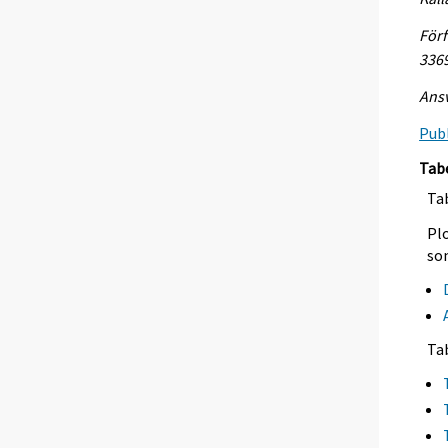
Förf
336
Ansv
Publ
Tab
Tab
Plo
so
Ta