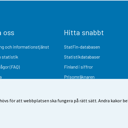
a oss
Hitta snabbt
ng och informationstjänst
StatFin-databasen
 statistik
Statistikdatabaser
rågor (FAQ)
Finland i siffror
a
Prisomräknaren
Kommande publiceringar
Undersökningsmaterial
övs för att webbplatsen ska fungera på rätt sätt. Andra kakor behö
Användarvillkor
Dataskydd
Tillgänglighet
Information om