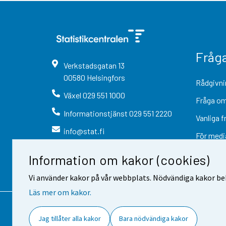
Fråg
Verkstadsgatan
13
00580
Helsingfors
Rådgivni
Växel
029 551 1000
Fråga om
Informationstjänst
029 551 2220
Vanliga f
info@stat.fi
För medi
Information om kakor (cookies)
Vi använder kakor på vår webbplats. Nödvändiga kakor beh
Läs mer om kakor.
Kontaktinformation
Respons
Jag tillåter alla kakor
Bara nödvändiga kakor