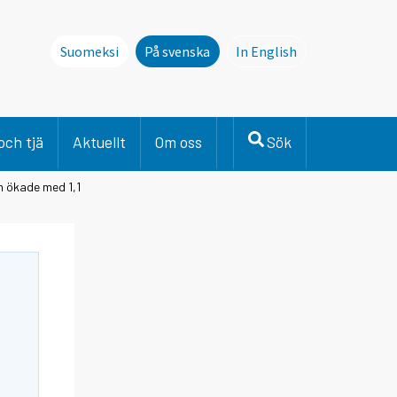
Suomeksi
På svenska
In English
This page is not avai
och tjä
Aktuellt
Om oss
Sök
 ökade med 1,1