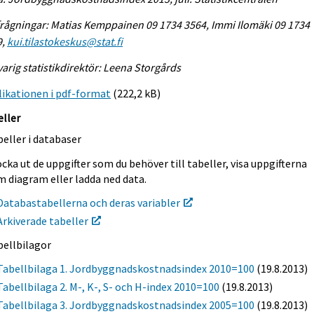
rågningar: Matias Kemppainen 09 1734 3564, Immi Ilomäki 09 1734
9,
kui.tilastokeskus@stat.fi
arig statistikdirektör: Leena Storgårds
ikationen i pdf-format
(222,2 kB)
eller
eller i databaser
cka ut de uppgifter som du behöver till tabeller, visa uppgifterna
m diagram eller ladda ned data.
Databastabellerna och deras variabler
Arkiverade tabeller
bellbilagor
Tabellbilaga 1. Jordbyggnadskostnadsindex 2010=100
(19.8.2013)
Tabellbilaga 2. M-, K-, S- och H-index 2010=100
(19.8.2013)
Tabellbilaga 3. Jordbyggnadskostnadsindex 2005=100
(19.8.2013)