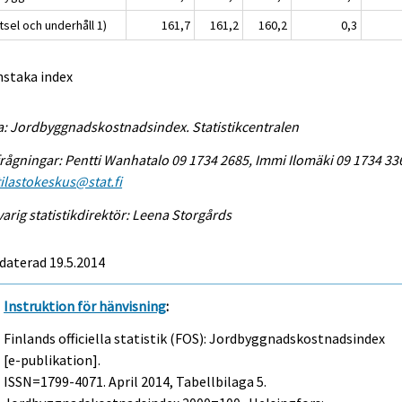
sel och underhåll 1)
161,7
161,2
160,2
0,3
nstaka index
a: Jordbyggnadskostnadsindex. Statistikcentralen
rågningar: Pentti Wanhatalo 09 1734 2685, Immi Ilomäki 09 1734 33
tilastokeskus@stat.fi
arig statistikdirektör: Leena Storgårds
daterad 19.5.2014
Instruktion för hänvisning
:
Finlands officiella statistik (FOS): Jordbyggnadskostnadsindex
[e-publikation].
ISSN=1799-4071.
April
2014, Tabellbilaga 5.