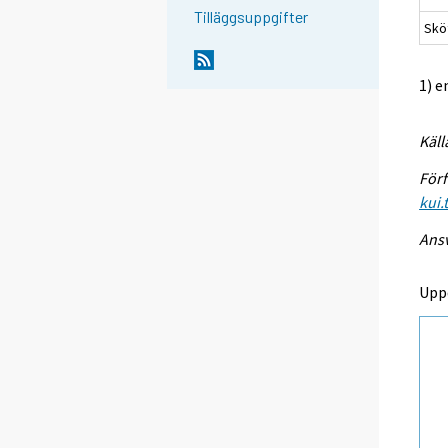
Tilläggsuppgifter
Sköt
1) e
Käll
Förf
kui.
Ansv
Upp