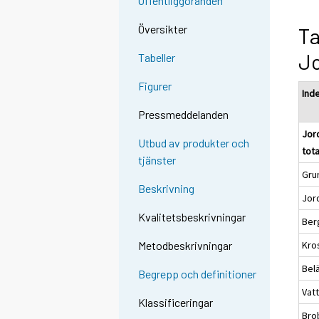
Offentliggöranden
Översikter
Ta
J
Tabeller
Figurer
Ind
Pressmeddelanden
Jor
Utbud av produkter och
tot
tjänster
Gru
Beskrivning
Jor
Kvalitetsbeskrivningar
Ber
Kro
Metodbeskrivningar
Bel
Begrepp och definitioner
Vat
Klassificeringar
Bro