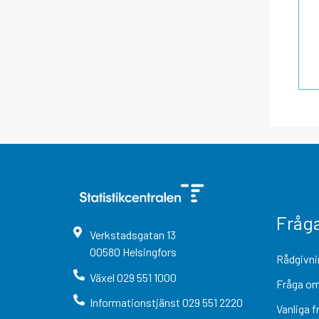
Fråg
Verkstadsgatan
13
00580
Helsingfors
Rådgivni
Växel
029 551 1000
Fråga om
Informationstjänst
029 551 2220
Vanliga f