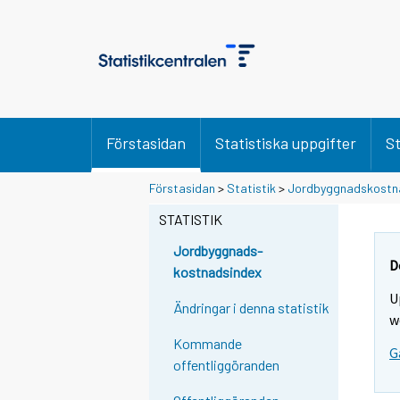
Förstasidan
Statistiska uppgifter
St
Förstasidan
>
Statistik
>
Jordbyggnadskostn
STATISTIK
Jordbyggnads-
D
kostnadsindex
U
Ändringar i denna statistik
w
Kommande
G
offentliggöranden