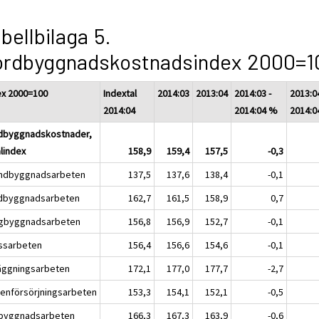
bellbilaga 5.
ordbyggnadskostnadsindex 2000=1
ex 2000=100
Indextal
2014:03
2013:04
2014:03 -
2013:04
2014:04
2014:04 %
2014:0
dbyggnadskostnader,
alindex
158,9
159,4
157,5
-0,3
ndbyggnadsarbeten
137,5
137,6
138,4
-0,1
dbyggnadsarbeten
162,7
161,5
158,9
0,7
gbyggnadsarbeten
156,8
156,9
152,7
-0,1
ssarbeten
156,4
156,6
154,6
-0,1
äggningsarbeten
172,1
177,0
177,7
-2,7
tenförsörjningsarbeten
153,3
154,1
152,1
-0,5
byggnadsarbeten
166,3
167,3
163,9
-0,6