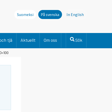
Suomeksi
På svenska
In English
This page is not avai
och tjä
Aktuellt
Om oss
Sök
00=100