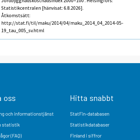
Jordbyggnadskostnadsindex 2000=100 . Helsingfors:
Statistikcentralen [hänvisat: 6.8.2026].
Åtkomstsätt:
http://stat.fi/til/maku/2014/04/maku_2014_04_2014-05-
19_tau_005_sv.html
a oss
Hitta snabbt
ng och informationstjänst
StatFin-databasen
 statistik
Statistikdatabaser
rågor (FAQ)
Finland i siffror