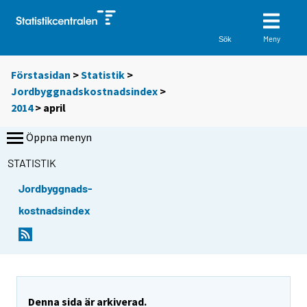
Meny
Sök
Förstasidan
>
Statistik
>
Jordbyggnadskostnadsindex
>
2014
>
april
Öppna menyn
STATISTIK
Jordbyggnads-
kostnadsindex
Denna sida är arkiverad.