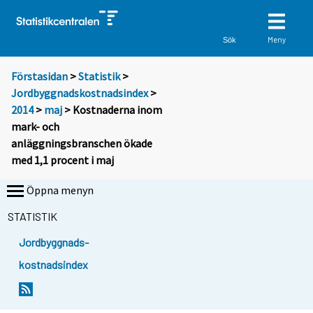
Meny
Sök
Förstasidan
>
Statistik
>
Jordbyggnadskostnadsindex
>
2014
>
maj
> Kostnaderna inom
mark- och
anläggningsbranschen ökade
med 1,1 procent i maj
Öppna menyn
STATISTIK
Jordbyggnads-
kostnadsindex
Y
Y
o
o