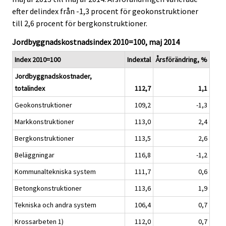
i
i
efter delindex från -1,3 procent för geokonstruktioner
c
c
till 2,6 procent för bergkonstruktioner.
e
e
.
.
Jordbyggnadskostnadsindex 2010=100, maj 2014
Index 2010=100
Indextal
Årsförändring, %
Jordbyggnadskostnader,
totalindex
112,7
1,1
Geokonstruktioner
109,2
-1,3
Markkonstruktioner
113,0
2,4
Bergkonstruktioner
113,5
2,6
Beläggningar
116,8
-1,2
Kommunaltekniska system
111,7
0,6
Betongkonstruktioner
113,6
1,9
Tekniska och andra system
106,4
0,7
Krossarbeten 1)
112,0
0,7