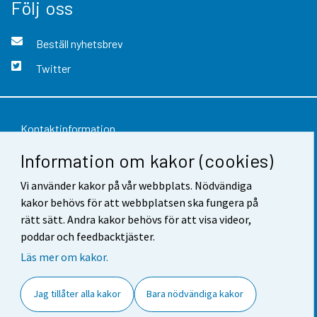
Följ oss
Beställ nyhetsbrev
Twitter
Kontaktinformation
Information om kakor (cookies)
Respons
Vi använder kakor på vår webbplats. Nödvändiga
Användarvillkor
kakor behövs för att webbplatsen ska fungera på
Dataskydd
rätt sätt. Andra kakor behövs för att visa videor,
poddar och feedbacktjäster.
Tillgänglighet
Läs mer om kakor.
Information om webbplatsen
Jag tillåter alla kakor
Bara nödvändiga kakor
Cookie-inställningar