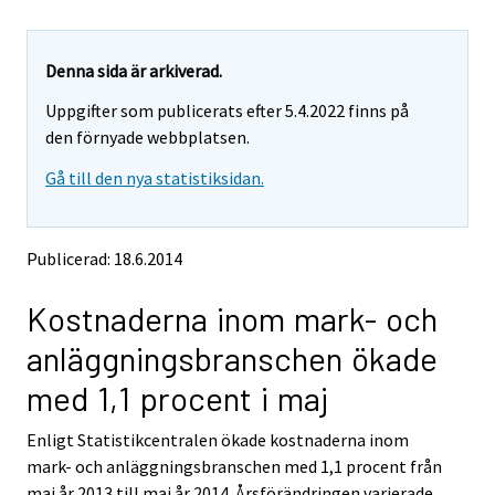
u
u
a
a
r
r
e
e
Denna sida är arkiverad.
m
m
Uppgifter som publicerats efter 5.4.2022 finns på
o
o
v
v
den förnyade webbplatsen.
i
i
Gå till den nya statistiksidan.
n
n
g
g
t
t
o
o
Publicerad: 18.6.2014
a
a
n
n
Kostnaderna inom mark- och
o
o
t
t
anläggningsbranschen ökade
h
h
e
e
med 1,1 procent i maj
r
r
s
s
Enligt Statistikcentralen ökade kostnaderna inom
e
e
mark- och anläggningsbranschen med 1,1 procent från
r
r
v
v
maj år 2013 till maj år 2014. Årsförändringen varierade