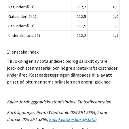
Vägunderhåll 1)
112,2
0,9
Gatuunderhåll 1)
112,5
1,0
Banunderhåll 1)
111,9
1,6
Underhåll, totalt 1)
112,2
1,1
1) enstaka index
Till ökningen av totalindexet bidrog särskilt dyrare
jord- och stenmaterial och högre arbetskraftskostnader
under året. Kostnadsstegringen dämpades bl.a. av att
priset på bitumen samt bränslen och energi gick ned.
Källa: Jordbyggnadskostnadsindex. Statistikcentralen
Förfrågningar: Pentti Wanhatalo 029 551 2685, Immi
Ilomäki 029 551 3369,
kui.tilastokeskus@stat.fi