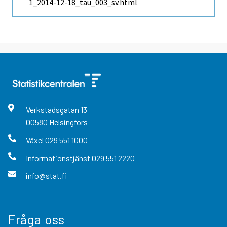
1_2014-12-18_tau_003_sv.html
Verkstadsgatan
13
00580
Helsingfors
Växel
029 551 1000
Informationstjänst
029 551 2220
info@stat.fi
Fråga oss