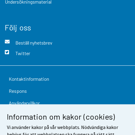
Undersökningsmaterial
Följ oss
Beställ nyhetsbrev
Twitter
Kontaktinformation
Respons
Användarvillkor
Information om kakor (cookies)
Dataskydd
Vi använder kakor på vår webbplats. Nödvändiga kakor
Tillgänglighet
behövs för att webbplatsen ska fungera på rätt sätt.