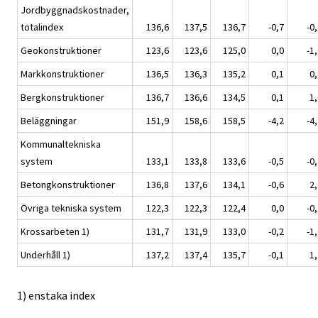
Jordbyggnadskostnader,
totalindex
136,6
137,5
136,7
-0,7
-0
Geokonstruktioner
123,6
123,6
125,0
0,0
-1
Markkonstruktioner
136,5
136,3
135,2
0,1
0,
Bergkonstruktioner
136,7
136,6
134,5
0,1
1,
Beläggningar
151,9
158,6
158,5
-4,2
-4
Kommunaltekniska
system
133,1
133,8
133,6
-0,5
-0
Betongkonstruktioner
136,8
137,6
134,1
-0,6
2,
Övriga tekniska system
122,3
122,3
122,4
0,0
-0
Krossarbeten 1)
131,7
131,9
133,0
-0,2
-1
Underhåll 1)
137,2
137,4
135,7
-0,1
1,
1) enstaka index