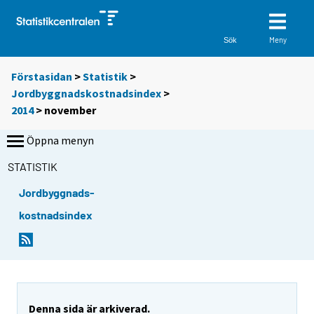
Meny
Sök
Förstasidan
>
Statistik
>
Jordbyggnadskostnadsindex
>
2014
>
november
Öppna menyn
STATISTIK
Jordbyggnads-
kostnadsindex
Denna sida är arkiverad.