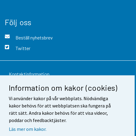
Följ oss
Beställ nyhetsbrev
Twitter
Kontaktinformation
Information om kakor (cookies)
Respons
Vi använder kakor på vår webbplats. Nödvändiga
Användarvillkor
kakor behövs för att webbplatsen ska fungera på
Dataskydd
rätt sätt. Andra kakor behövs för att visa videor,
poddar och feedbacktjäster.
Tillgänglighet
Läs mer om kakor.
Information om webbplatsen