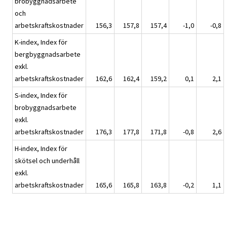
brobyggnadsarbete
och
arbetskraftskostnader
156,3
157,8
157,4
-1,0
-0,8
K-index, Index för
bergbyggnadsarbete
exkl.
arbetskraftskostnader
162,6
162,4
159,2
0,1
2,1
S-index, Index för
brobyggnadsarbete
exkl.
arbetskraftskostnader
176,3
177,8
171,8
-0,8
2,6
H-index, Index för
skötsel och underhåll
exkl.
arbetskraftskostnader
165,6
165,8
163,8
-0,2
1,1