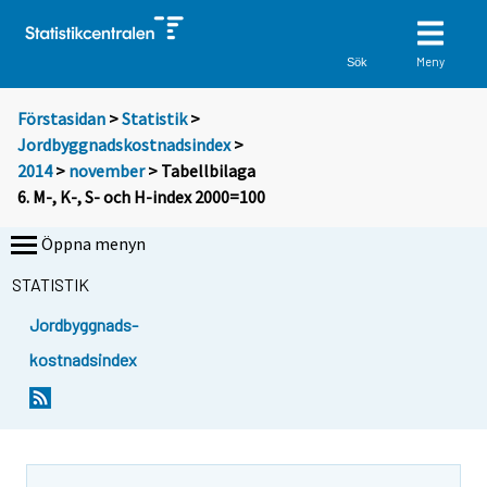
Meny
Sök
Förstasidan
>
Statistik
>
Jordbyggnadskostnadsindex
>
2014
>
november
> Tabellbilaga
6. M-, K-, S- och H-index 2000=100
Öppna menyn
STATISTIK
Jordbyggnads-
kostnadsindex