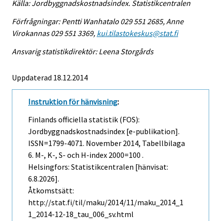
Källa: Jordbyggnadskostnadsindex. Statistikcentralen
Förfrågningar: Pentti Wanhatalo 029 551 2685, Anne
Virokannas 029 551 3369,
kui.tilastokeskus@stat.fi
Ansvarig statistikdirektör: Leena Storgårds
Uppdaterad 18.12.2014
Instruktion för hänvisning
:
Finlands officiella statistik (FOS):
Jordbyggnadskostnadsindex [e-publikation].
ISSN=1799-4071.
November
2014, Tabellbilaga
6. M-, K-, S- och H-index 2000=100 .
Helsingfors: Statistikcentralen [hänvisat:
6.8.2026].
Åtkomstsätt:
http://stat.fi/til/maku/2014/11/maku_2014_1
1_2014-12-18_tau_006_sv.html