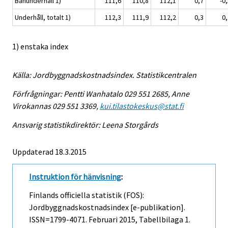
Banunderhåll 1)
111,6
110,8
112,1
0,7
-0
Underhåll, totalt 1)
112,3
111,9
112,2
0,3
0,
1) enstaka index
Källa: Jordbyggnadskostnadsindex. Statistikcentralen
Förfrågningar: Pentti Wanhatalo 029 551 2685, Anne
Virokannas 029 551 3369,
kui.tilastokeskus@stat.fi
Ansvarig statistikdirektör: Leena Storgårds
Uppdaterad 18.3.2015
Instruktion för hänvisning
:
Finlands officiella statistik (FOS):
Jordbyggnadskostnadsindex [e-publikation].
ISSN=1799-4071.
Februari
2015, Tabellbilaga 1.