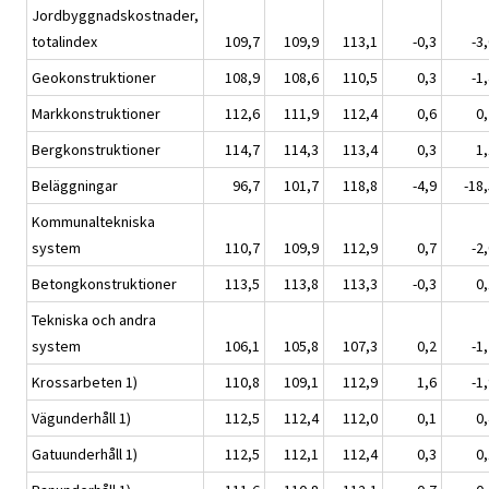
Jordbyggnadskostnader,
totalindex
109,7
109,9
113,1
-0,3
-3
Geokonstruktioner
108,9
108,6
110,5
0,3
-1
Markkonstruktioner
112,6
111,9
112,4
0,6
0,
Bergkonstruktioner
114,7
114,3
113,4
0,3
1,
Beläggningar
96,7
101,7
118,8
-4,9
-18
Kommunaltekniska
system
110,7
109,9
112,9
0,7
-2
Betongkonstruktioner
113,5
113,8
113,3
-0,3
0,
Tekniska och andra
system
106,1
105,8
107,3
0,2
-1
Krossarbeten 1)
110,8
109,1
112,9
1,6
-1
Vägunderhåll 1)
112,5
112,4
112,0
0,1
0,
Gatuunderhåll 1)
112,5
112,1
112,4
0,3
0,