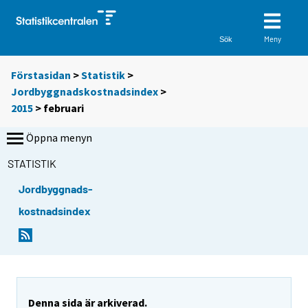
Meny
Sök
Förstasidan
>
Statistik
>
Jordbyggnadskostnadsindex
>
2015
>
februari
Öppna menyn
STATISTIK
Jordbyggnads-
kostnadsindex
Denna sida är arkiverad.