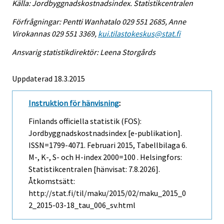
Källa: Jordbyggnadskostnadsindex. Statistikcentralen
Förfrågningar: Pentti Wanhatalo 029 551 2685, Anne
Virokannas 029 551 3369,
kui.tilastokeskus@stat.fi
Ansvarig statistikdirektör: Leena Storgårds
Uppdaterad 18.3.2015
Instruktion för hänvisning
:
Finlands officiella statistik (FOS):
Jordbyggnadskostnadsindex [e-publikation].
ISSN=1799-4071.
Februari
2015, Tabellbilaga 6.
M-, K-, S- och H-index 2000=100 . Helsingfors:
Statistikcentralen [hänvisat: 7.8.2026].
Åtkomstsätt:
http://stat.fi/til/maku/2015/02/maku_2015_0
2_2015-03-18_tau_006_sv.html