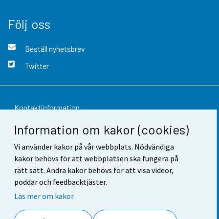
Följ oss
Beställ nyhetsbrev
Twitter
Kontaktinformation
Information om kakor (cookies)
Respons
Vi använder kakor på vår webbplats. Nödvändiga
Användarvillkor
kakor behövs för att webbplatsen ska fungera på
Dataskydd
rätt sätt. Andra kakor behövs för att visa videor,
poddar och feedbacktjäster.
Tillgänglighet
Läs mer om kakor.
Information om webbplatsen