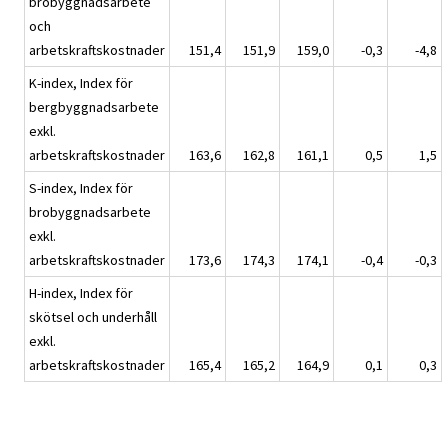
brobyggnadsarbete
och
arbetskraftskostnader
151,4
151,9
159,0
-0,3
-4,8
K-index, Index för
bergbyggnadsarbete
exkl.
arbetskraftskostnader
163,6
162,8
161,1
0,5
1,5
S-index, Index för
brobyggnadsarbete
exkl.
arbetskraftskostnader
173,6
174,3
174,1
-0,4
-0,3
H-index, Index för
skötsel och underhåll
exkl.
arbetskraftskostnader
165,4
165,2
164,9
0,1
0,3