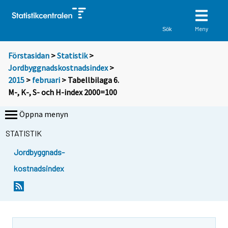
Meny
Sök
Förstasidan
>
Statistik
>
Jordbyggnadskostnadsindex
>
2015
>
februari
> Tabellbilaga 6.
M-, K-, S- och H-index 2000=100
Öppna menyn
STATISTIK
Jordbyggnads-
kostnadsindex