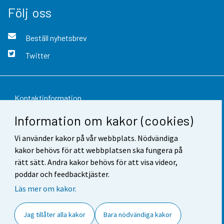
Följ oss
Beställ nyhetsbrev
Twitter
Kontaktinformation
Information om kakor (cookies)
Respons
Vi använder kakor på vår webbplats. Nödvändiga
Användarvillkor
kakor behövs för att webbplatsen ska fungera på
Dataskydd
rätt sätt. Andra kakor behövs för att visa videor,
poddar och feedbacktjäster.
Tillgänglighet
Läs mer om kakor.
Information om webbplatsen
Jag tillåter alla kakor
Bara nödvändiga kakor
Cookie-inställningar