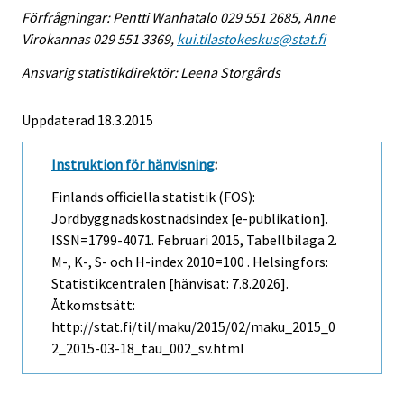
Förfrågningar: Pentti Wanhatalo 029 551 2685, Anne
Virokannas 029 551 3369,
kui.tilastokeskus@stat.fi
Ansvarig statistikdirektör: Leena Storgårds
Uppdaterad 18.3.2015
Instruktion för hänvisning
:
Finlands officiella statistik (FOS):
Jordbyggnadskostnadsindex [e-publikation].
ISSN=1799-4071.
Februari
2015, Tabellbilaga 2.
M-, K-, S- och H-index 2010=100 . Helsingfors:
Statistikcentralen [hänvisat: 7.8.2026].
Åtkomstsätt:
http://stat.fi/til/maku/2015/02/maku_2015_0
2_2015-03-18_tau_002_sv.html