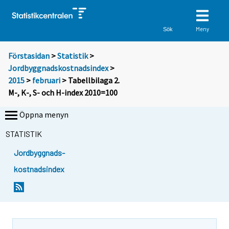
Meny
Sök
Förstasidan
>
Statistik
>
Jordbyggnadskostnadsindex
>
2015
>
februari
> Tabellbilaga 2.
M-, K-, S- och H-index 2010=100
Öppna menyn
STATISTIK
Jordbyggnads-
kostnadsindex