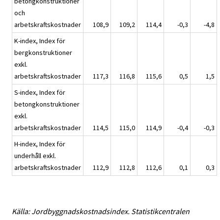
betongkonstruktioner
och
arbetskraftskostnader
108,9
109,2
114,4
-0,3
-4,8
K-index, Index för
bergkonstruktioner
exkl.
arbetskraftskostnader
117,3
116,8
115,6
0,5
1,5
S-index, Index för
betongkonstruktioner
exkl.
arbetskraftskostnader
114,5
115,0
114,9
-0,4
-0,3
H-index, Index för
underhåll exkl.
arbetskraftskostnader
112,9
112,8
112,6
0,1
0,3
Källa: Jordbyggnadskostnadsindex. Statistikcentralen