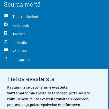
Seuraa meitä
Tilaa uutisviesti
Facebook
Twitter
LinkedIn
YouTube
Instagram
Tietoa evästeistä
Yhteystiedot
Käytämme sivustollamme evästeitä.
Palaute
Välttämättömiä evästeitä tarvitaan, jotta sivusto
toimii oikein. Muita evästeitä tarvitaan videoiden,
Käyttöehdot
podcastien ja palautepalvelun esittämiseen.