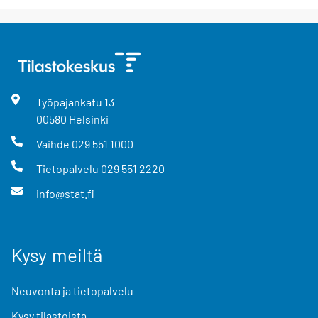
Työpajankatu
13
00580
Helsinki
Vaihde
029 551 1000
Tietopalvelu
029 551 2220
info@stat.fi
Kysy meiltä
Neuvonta ja tietopalvelu
Kysy tilastoista