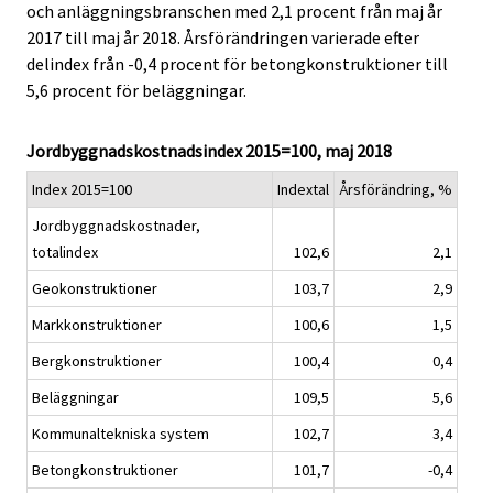
och anläggningsbranschen med 2,1 procent från maj år
i
i
2017 till maj år 2018. Årsförändringen varierade efter
c
c
e
e
delindex från -0,4 procent för betongkonstruktioner till
.
.
5,6 procent för beläggningar.
Jordbyggnadskostnadsindex 2015=100, maj 2018
Index 2015=100
Indextal
Årsförändring, %
Jordbyggnadskostnader,
totalindex
102,6
2,1
Geokonstruktioner
103,7
2,9
Markkonstruktioner
100,6
1,5
Bergkonstruktioner
100,4
0,4
Beläggningar
109,5
5,6
Kommunaltekniska system
102,7
3,4
Betongkonstruktioner
101,7
-0,4