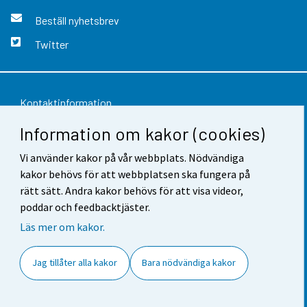
Beställ nyhetsbrev
Twitter
Kontaktinformation
Information om kakor (cookies)
Respons
Vi använder kakor på vår webbplats. Nödvändiga
Användarvillkor
kakor behövs för att webbplatsen ska fungera på
Dataskydd
rätt sätt. Andra kakor behövs för att visa videor,
poddar och feedbacktjäster.
Tillgänglighet
Läs mer om kakor.
Information om webbplatsen
Jag tillåter alla kakor
Bara nödvändiga kakor
Cookie-inställningar