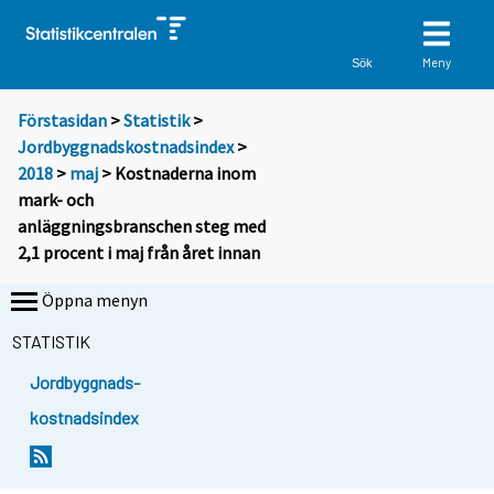
Meny
Sök
Förstasidan
>
Statistik
>
Jordbyggnadskostnadsindex
>
2018
>
maj
> Kostnaderna inom
mark- och
anläggningsbranschen steg med
2,1 procent i maj från året innan
Öppna menyn
STATISTIK
Jordbyggnads-
kostnadsindex
Y
Y
o
o