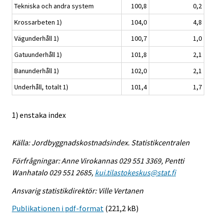
Tekniska och andra system
100,8
0,2
Krossarbeten 1)
104,0
4,8
Vägunderhåll 1)
100,7
1,0
Gatuunderhåll 1)
101,8
2,1
Banunderhåll 1)
102,0
2,1
Underhåll, totalt 1)
101,4
1,7
1) enstaka index
Källa: Jordbyggnadskostnadsindex. Statistikcentralen
Förfrågningar: Anne Virokannas 029 551 3369, Pentti
Wanhatalo 029 551 2685,
kui.tilastokeskus@stat.fi
Ansvarig statistikdirektör: Ville Vertanen
Publikationen i pdf-format
(221,2 kB)