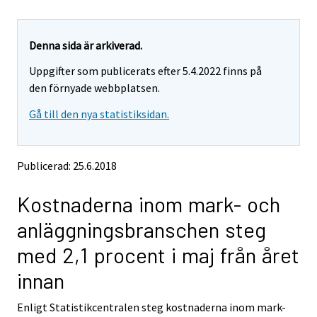
u
u
a
a
r
r
e
e
Denna sida är arkiverad.
m
m
Uppgifter som publicerats efter 5.4.2022 finns på
o
o
v
v
den förnyade webbplatsen.
i
i
Gå till den nya statistiksidan.
n
n
g
g
t
t
o
o
Publicerad: 25.6.2018
a
a
n
n
Kostnaderna inom mark- och
o
o
t
t
anläggningsbranschen steg
h
h
e
e
med 2,1 procent i maj från året
r
r
s
s
innan
e
e
r
r
Enligt Statistikcentralen steg kostnaderna inom mark-
v
v