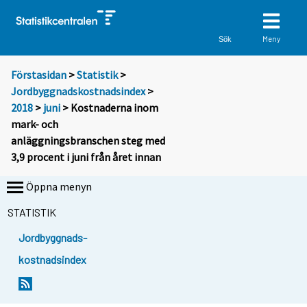
Meny
Sök
Förstasidan
>
Statistik
>
Jordbyggnadskostnadsindex
>
2018
>
juni
> Kostnaderna inom
mark- och
anläggningsbranschen steg med
3,9 procent i juni från året innan
Öppna menyn
STATISTIK
Jordbyggnads-
kostnadsindex
Y
Y
o
o