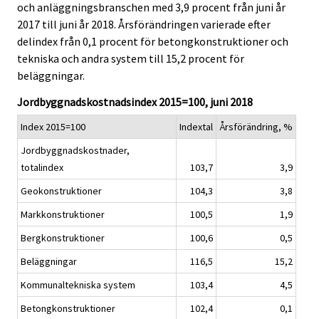
och anläggningsbranschen med 3,9 procent från juni år
i
i
2017 till juni år 2018. Årsförändringen varierade efter
c
c
e
e
delindex från 0,1 procent för betongkonstruktioner och
.
.
tekniska och andra system till 15,2 procent för
beläggningar.
Jordbyggnadskostnadsindex 2015=100, juni 2018
Index 2015=100
Indextal
Årsförändring, %
Jordbyggnadskostnader,
totalindex
103,7
3,9
Geokonstruktioner
104,3
3,8
Markkonstruktioner
100,5
1,9
Bergkonstruktioner
100,6
0,5
Beläggningar
116,5
15,2
Kommunaltekniska system
103,4
4,5
Betongkonstruktioner
102,4
0,1