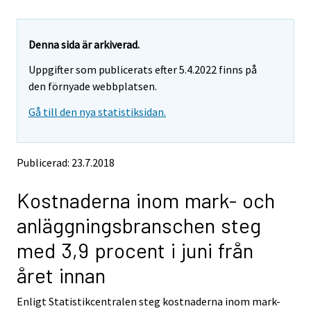
u
u
a
a
r
r
e
e
Denna sida är arkiverad.
m
m
Uppgifter som publicerats efter 5.4.2022 finns på
o
o
v
v
den förnyade webbplatsen.
i
i
Gå till den nya statistiksidan.
n
n
g
g
t
t
o
o
Publicerad: 23.7.2018
a
a
n
n
Kostnaderna inom mark- och
o
o
t
t
anläggningsbranschen steg
h
h
e
e
med 3,9 procent i juni från
r
r
s
s
året innan
e
e
r
r
Enligt Statistikcentralen steg kostnaderna inom mark-
v
v