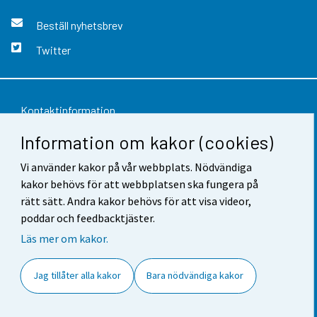
Beställ nyhetsbrev
Twitter
Kontaktinformation
Information om kakor (cookies)
Respons
Vi använder kakor på vår webbplats. Nödvändiga
Användarvillkor
kakor behövs för att webbplatsen ska fungera på
Dataskydd
rätt sätt. Andra kakor behövs för att visa videor,
poddar och feedbacktjäster.
Tillgänglighet
Läs mer om kakor.
Information om webbplatsen
Jag tillåter alla kakor
Bara nödvändiga kakor
Cookie-inställningar