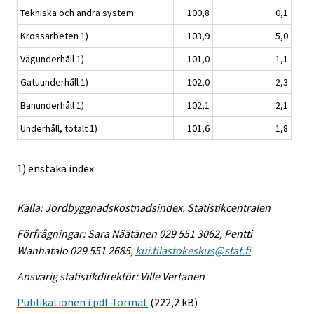
Tekniska och andra system
100,8
0,1
Krossarbeten 1)
103,9
5,0
Vägunderhåll 1)
101,0
1,1
Gatuunderhåll 1)
102,0
2,3
Banunderhåll 1)
102,1
2,1
Underhåll, totalt 1)
101,6
1,8
1) enstaka index
Källa: Jordbyggnadskostnadsindex. Statistikcentralen
Förfrågningar: Sara Näätänen 029 551 3062, Pentti
Wanhatalo 029 551 2685,
kui.tilastokeskus@stat.fi
Ansvarig statistikdirektör: Ville Vertanen
Publikationen i pdf-format
(222,2 kB)