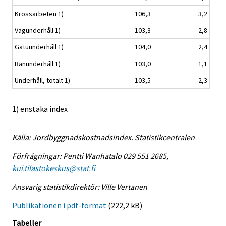
Krossarbeten 1)
106,3
3,2
Vägunderhåll 1)
103,3
2,8
Gatuunderhåll 1)
104,0
2,4
Banunderhåll 1)
103,0
1,1
Underhåll, totalt 1)
103,5
2,3
1) enstaka index
Källa: Jordbyggnadskostnadsindex. Statistikcentralen
Förfrågningar: Pentti Wanhatalo 029 551 2685,
kui.tilastokeskus@stat.fi
Ansvarig statistikdirektör: Ville Vertanen
Publikationen i pdf-format
(222,2 kB)
Tabeller