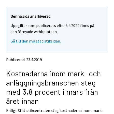
u
u
a
a
r
r
e
e
Denna sida är arkiverad.
m
m
Uppgifter som publicerats efter 5.4.2022 finns på
o
o
v
v
den förnyade webbplatsen.
i
i
Gå till den nya statistiksidan.
n
n
g
g
t
t
o
o
Publicerad: 23.4.2019
a
a
n
n
Kostnaderna inom mark- och
o
o
t
t
anläggningsbranschen steg
h
h
e
e
med 3,8 procent i mars från
r
r
s
s
året innan
e
e
r
r
Enligt Statistikcentralen steg kostnaderna inom mark-
v
v