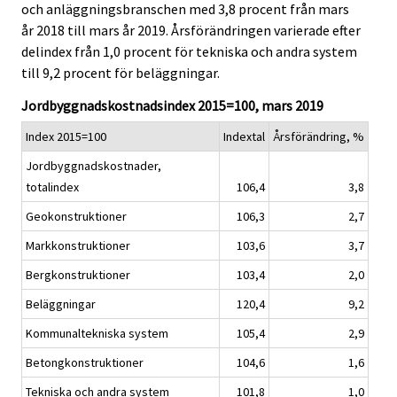
och anläggningsbranschen med 3,8 procent från mars
i
i
år 2018 till mars år 2019. Årsförändringen varierade efter
c
c
e
e
delindex från 1,0 procent för tekniska och andra system
.
.
till 9,2 procent för beläggningar.
Jordbyggnadskostnadsindex 2015=100, mars 2019
Index 2015=100
Indextal
Årsförändring, %
Jordbyggnadskostnader,
totalindex
106,4
3,8
Geokonstruktioner
106,3
2,7
Markkonstruktioner
103,6
3,7
Bergkonstruktioner
103,4
2,0
Beläggningar
120,4
9,2
Kommunaltekniska system
105,4
2,9
Betongkonstruktioner
104,6
1,6
Tekniska och andra system
101,8
1,0