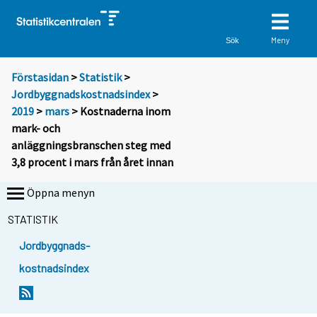
Meny
Sök
Förstasidan
>
Statistik
>
Jordbyggnadskostnadsindex
>
2019
>
mars
> Kostnaderna inom
mark- och
anläggningsbranschen steg med
3,8 procent i mars från året innan
Öppna menyn
STATISTIK
Jordbyggnads-
kostnadsindex
Y
Y
o
o