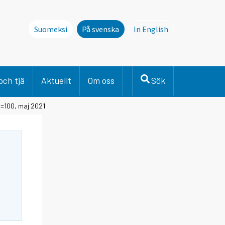
Suomeksi
På svenska
In English
This page is not avai
och tjä
Aktuellt
Om oss
Sök
=100, maj 2021