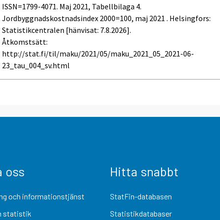
ISSN=1799-4071.
Maj
2021, Tabellbilaga 4.
Jordbyggnadskostnadsindex 2000=100, maj 2021 . Helsingfors:
Statistikcentralen [hänvisat: 7.8.2026].
Åtkomstsätt:
http://stat.fi/til/maku/2021/05/maku_2021_05_2021-06-
23_tau_004_sv.html
a oss
Hitta snabbt
ng och informationstjänst
StatFin-databasen
 statistik
Statistikdatabaser