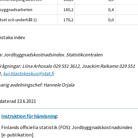
byggnadsarbeten
180,2
0,4
sel och underhåll 1)
170,2
0,0
nstaka index
a: Jordbyggnadskostnadsindex. Statistikcentralen
rågningar: Liina Arhosalo 029 551 3612, Joackim Raikamo 029 551
1,
kui.tilastokeskus@stat.fi
arig avdelningschef: Hannele Orjala
daterad 23.6.2021
Instruktion för hänvisning
:
Finlands officiella statistik (FOS): Jordbyggnadskostnadsindex
[e-publikation].