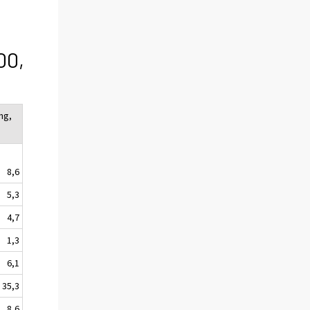
00,
ng,
8,6
5,3
4,7
1,3
6,1
35,3
8,6