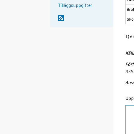
Tilläggsuppgifter
Bro
Sköt
1) e
Käll
Förf
376
Ansv
Upp