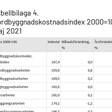
bellbilaga 4.
ordbyggnadskostnadsindex 2000=1
aj 2021
ex 2000=100
Indextal
Månadsförändring,
Årsförändri
%
%
dbyggnadskostnader,
alindex
167,4
0,0
ndbyggnadsarbeten
150,6
0,6
dbyggnadsarbeten
169,5
0,2
gbyggnadsarbeten
163,8
0,0
ssarbeten
165,0
0,2
äggningsarbeten
174,2
-1,2
tenförsörjningsarbeten
166,3
0,3