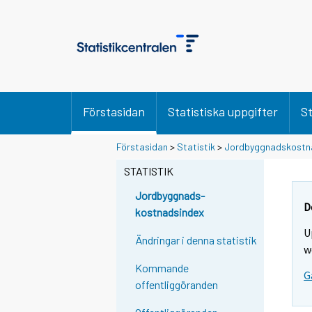
Förstasidan
Statistiska uppgifter
St
Förstasidan
>
Statistik
>
Jordbyggnadskostn
STATISTIK
Jordbyggnads-
D
kostnadsindex
U
Ändringar i denna statistik
w
Kommande
G
offentliggöranden