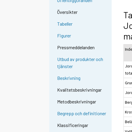
Offentliggöranden
Översikter
Ta
J
Tabeller
m
Figurer
Pressmeddelanden
Ind
Utbud av produkter och
Jor
tjänster
tot
Beskrivning
Gru
Kvalitetsbeskrivningar
Jor
Metodbeskrivningar
Ber
Kro
Begrepp och definitioner
Bel
Klassificeringar
Vat