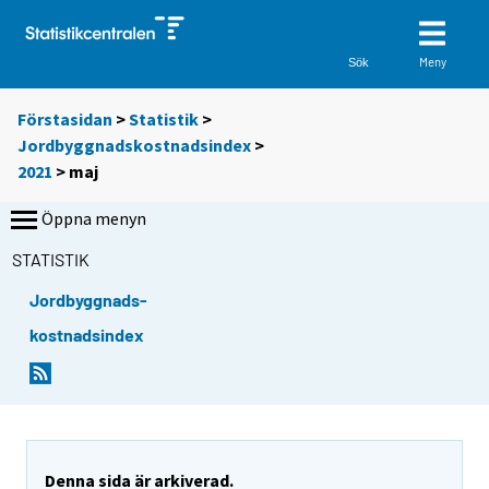
Meny
Sök
Förstasidan
>
Statistik
>
Jordbyggnadskostnadsindex
>
2021
>
maj
Öppna menyn
STATISTIK
Jordbyggnads-
kostnadsindex
Denna sida är arkiverad.