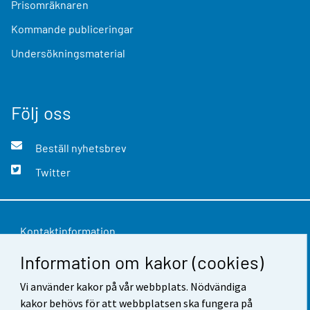
Prisomräknaren
Kommande publiceringar
Undersökningsmaterial
Följ oss
Beställ nyhetsbrev
Twitter
Kontaktinformation
Information om kakor (cookies)
Respons
Vi använder kakor på vår webbplats. Nödvändiga
Användarvillkor
kakor behövs för att webbplatsen ska fungera på