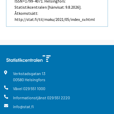
ISSN=1799-4071. Helsingfors:
Statistikcentralen [hänvisat: 9.8.2026].
Åtkomstsätt:
http://stat.fi/til/maku/2021/05/index_sv.html
Verkstadsgatan
13
00580
Helsingfors
Växel
029 551 1000
Informationstjänst
029 551 2220
info@stat.fi