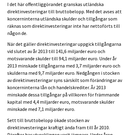
I det här offentliggörandet granskas utländska
direktinvesteringar till bruttobelopp. Med det avses att
koncerninterna utländska skulder och tillgångar som
räknas som direktinvesteringar inte har nettoförts till
någon de.
När det gäller direktinvesteringar uppgick tillgångarna
vid slutet av år 2013 till 141,6 miljarder euro och
motsvarande skulder till 94,1 miljarder euro. Under år
2013 minskade tillgångarna med 3,7 miljarder euro och
skulderna med 9,7 miljarder euro. Nedgången i stocken
av direktinvesteringar syns särskilt som förändringar av
koncerninterna lån och handelskrediter. År 2013
minskade dessa tillgångar på villkoren för främmande
kapital med 4,4 miljarder euro, motsvarande skulder
minskade med 7,1 miljarder euro.
Sett till bruttobelopp ökade stocken av
direktinvesteringar kraftigt ända fram till år 2010.
Därefter har utvecklingen varit jämnare. Under åren