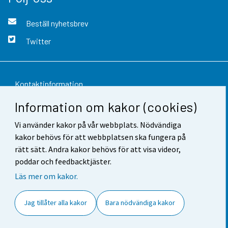
Beställ nyhetsbrev
Twitter
Kontaktinformation
Information om kakor (cookies)
Respons
Vi använder kakor på vår webbplats. Nödvändiga
Användarvillkor
kakor behövs för att webbplatsen ska fungera på
Dataskydd
rätt sätt. Andra kakor behövs för att visa videor,
poddar och feedbacktjäster.
Tillgänglighet
Läs mer om kakor.
Information om webbplatsen
Jag tillåter alla kakor
Bara nödvändiga kakor
Cookie-inställningar