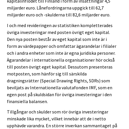
kapitalinflödet till Finland i form av insättningar 4,5
miljarder euro. Lånefordringarna uppgick till 62,7
miljarder euro och -skulderna till 82,6 miljarder euro.
I och med revideringen av statistiken kompletterades
övriga investeringar med posten övrigt eget kapital.
Den nya posten består av eget kapital som inte är i
form av värdepapper och omfattar ägarandelar i filialer
och i andra enheter som inte är egna juridiska personer.
Ägarandelar i internationella organisationer hör också
till posten övrigt eget kapital. Dessutom presenteras
motposten, som hänför sig till särskilda
dragningsrätter (Special Drawing Rights, SDRs) som
beviljats av Internationella valutafonden IMF, som en
egen post på skuldsidan för övriga investeringar i den
finansiella balansen.
Tillgångar och skulder som rör övriga investeringar
minskade lika mycket, vilket innebär att de i netto
upphävde varandra. En större inverkan sammantaget på