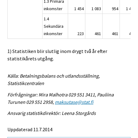
1.3 Primära
inkomster
1 454
1 083
954
1 457
1.4
Sekundära
inkomster
223
461
461
461
1) Statistiken blir slutlig inom drygt två år efter
statistikårets utgång.
Källa: Betalningsbalans och utlandsställning,
Statistikcentralen
Förfrågningar: Mira Malhotra 029 551 3411, Pauliina
Turunen 029 551 2958,
maksutase@stat.fi
Ansvarig statistikdirektör: Leena Storgårds
Uppdaterad 11.7.2014