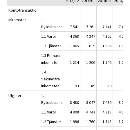
2013/12
2014/01
2014/02
2014/03
Kontotransaktion
Inkomster
1.
Bytesbalans
7 541
7 261
7 141
7 450
1.1 Varor
4 368
4 347
4 305
4 547
1.2 Tjänster
1 865
1 619
1 606
1 612
1.3 Primära
inkomster
1 214
1 206
1 140
1 202
1.4
Sekundära
inkomster
93
89
89
89
Utgifter
1.
Bytesbalans
8 480
8 047
7 480
8 285
1.1 Varor
4 808
4 743
4 318
4 605
1.2 Tjänster
1 996
1 760
1 748
1 762