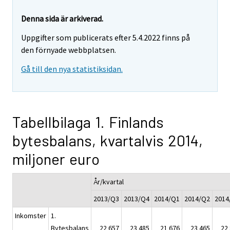
Denna sida är arkiverad.
Uppgifter som publicerats efter 5.4.2022 finns på
den förnyade webbplatsen.
Gå till den nya statistiksidan.
Tabellbilaga 1. Finlands
bytesbalans, kvartalvis 2014,
miljoner euro
År/kvartal
2013/Q3
2013/Q4
2014/Q1
2014/Q2
2014
Inkomster
1.
Bytesbalans
22 657
23 485
21 676
23 465
22