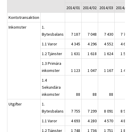
2014/01
2014/02
2014/03
2014/04
Kontotransaktion
Inkomster
1.
Bytesbalans
7 187
7 048
7 430
7 790
1.1 Varor
4 345
4 296
4 552
4 688
1.2 Tjänster
1 631
1 618
1 624
1 594
1.3 Primära
inkomster
1 123
1 047
1 167
1 414
1.4
Sekundära
inkomster
88
88
88
95
Utgifter
1.
Bytesbalans
7 755
7 299
8 091
8 946
1.1 Varor
4 693
4 280
4 570
4 864
1.2 Tjänster
1 748
1 736
1 751
1 863