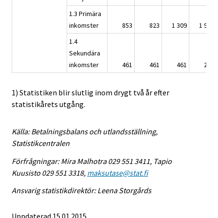
1.3 Primära
inkomster
853
823
1 309
1 922
1.4
Sekundära
inkomster
461
461
461
297
1) Statistiken blir slutlig inom drygt två år efter
statistikårets utgång.
Källa: Betalningsbalans och utlandsställning,
Statistikcentralen
Förfrågningar: Mira Malhotra 029 551 3411, Tapio
Kuusisto 029 551 3318,
maksutase@stat.fi
Ansvarig statistikdirektör: Leena Storgårds
Uppdaterad 15.01.2015