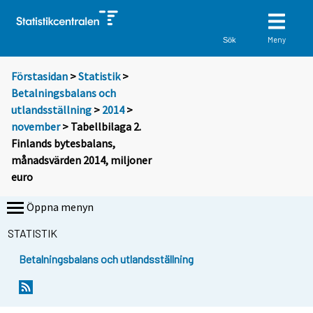
Meny
Sök
Förstasidan
>
Statistik
>
Betalningsbalans och
utlandsställning
>
2014
>
november
> Tabellbilaga 2.
Finlands bytesbalans,
månadsvärden 2014, miljoner
euro
Öppna menyn
STATISTIK
Betalningsbalans och utlandsställning