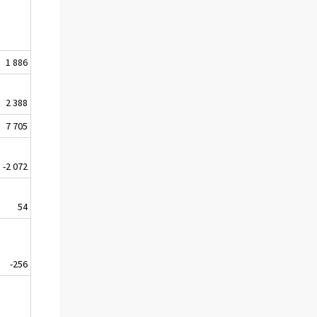
1 886
2 388
7 705
-2 072
54
-256