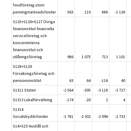
fondföretag utom
penningmarknadsfonder
563
110
886
-1 138
S125+S126+S127 Övriga
finansinstitut financiella
serviceföretag och
koncerninterna
finansinstitut och
utlåningsföretag
986
1 075
713
1 101
S128+S129
Försäkringsföretag och
pensionsinstitut
63
64
-116
40
S1311 Staten
-2 564
-305
-3 118
-3 727
S1313 Lokalförvaltning
-174
-20
2
4
S1314
Socialskyddsfonder
-1 781
-2 302
-2 096
-2 733
S14+S15 Hushåll och