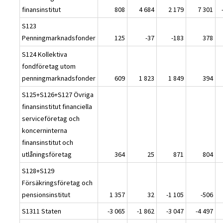
finansinstitut
808
4 684
2 179
7 301
S123
Penningmarknadsfonder
125
-37
-183
378
S124 Kollektiva
fondföretag utom
penningmarknadsfonder
609
1 823
1 849
394
S125+S126+S127 Övriga
finansinstitut financiella
serviceföretag och
koncerninterna
finansinstitut och
utlåningsföretag
364
25
871
804
S128+S129
Försäkringsföretag och
pensionsinstitut
1 357
32
-1 105
-506
S1311 Staten
-3 065
-1 862
-3 047
-4 497