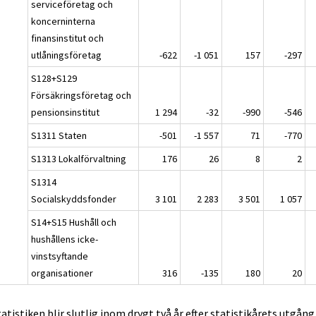
serviceföretag och
koncerninterna
finansinstitut och
utlåningsföretag
-622
-1 051
157
-297
S128+S129
Försäkringsföretag och
pensionsinstitut
1 294
-32
-990
-546
S1311 Staten
-501
-1 557
71
-770
S1313 Lokalförvaltning
176
26
8
2
S1314
Socialskyddsfonder
3 101
2 283
3 501
1 057
S14+S15 Hushåll och
hushållens icke-
vinstsyftande
organisationer
316
-135
180
20
tatistiken blir slutlig inom drygt två år efter statistikårets utgång