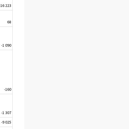
-16 223
68
-1 090
-160
-1 307
-9 025