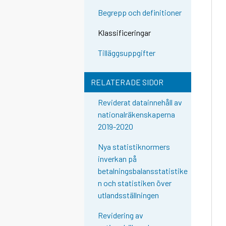
Begrepp och definitioner
Klassificeringar
Tilläggsuppgifter
RELATERADE SIDOR
Reviderat datainnehåll av
nationalräkenskaperna
2019-2020
Nya statistiknormers
inverkan på
betalningsbalansstatistike
n och statistiken över
utlandsställningen
Revidering av