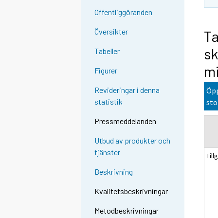
Offentliggöranden
Översikter
Ta
sk
Tabeller
mi
Figurer
Revideringar i denna
Öpp
statistik
stö
Pressmeddelanden
Utbud av produkter och
tjänster
Till
Beskrivning
Kvalitetsbeskrivningar
Metodbeskrivningar