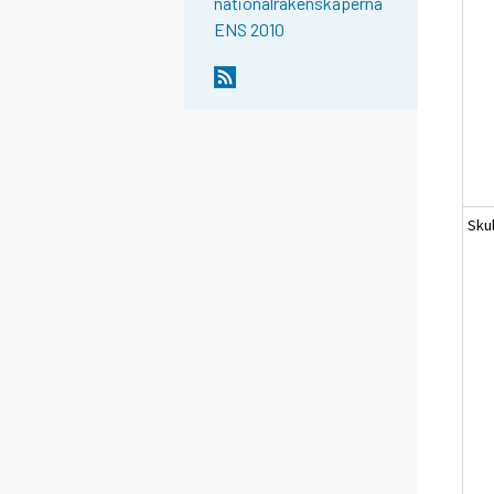
nationalräkenskaperna
ENS 2010
Sku