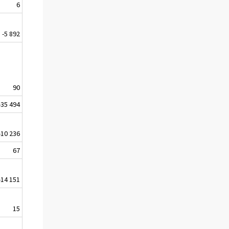
6
-5 892
90
-35 494
-10 236
67
-14 151
15