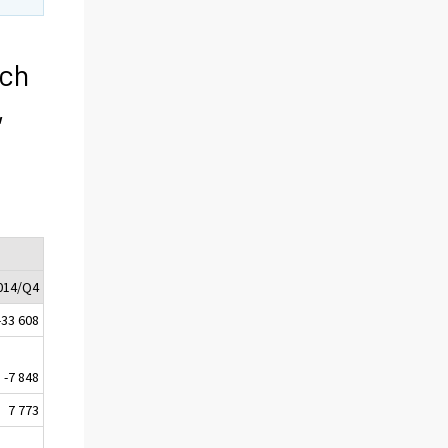
och
,
014/Q4
-33 608
-7 848
7 773