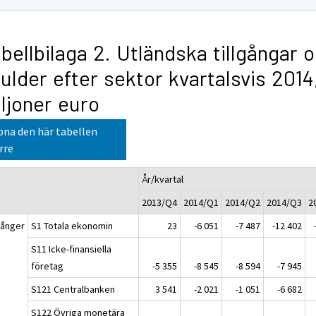
bellbilaga 2. Utländska tillgångar 
ulder efter sektor kvartalsvis 2014
ljoner euro
na den här tabellen
rre
År/kvartal
2013/Q4
2014/Q1
2014/Q2
2014/Q3
2
gånger
S1 Totala ekonomin
23
-6 051
-7 487
-12 402
S11 Icke-finansiella
företag
-5 355
-8 545
-8 594
-7 945
S121 Centralbanken
3 541
-2 021
-1 051
-6 682
S122 Övriga monetära