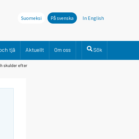
Suomeksi
På svenska
In English
och tjä
Aktuellt
Om oss
Sök
h skulder efter