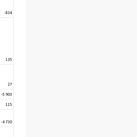
-834
135
27
-5 903
115
-4 730