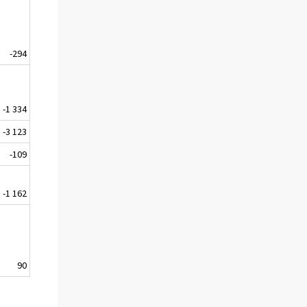
-294
-1 334
-3 123
-109
-1 162
90
.