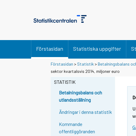
Förstasidan
Statistiska uppgifter
St
Förstasidan
>
Statistik
>
Betalningsbalans och
sektor kvartalsvis 2014, miljoner euro
STATISTIK
Betalningsbalans och
D
utlandsställning
U
Ändringar i denna statistik
w
Kommande
G
offentliggöranden