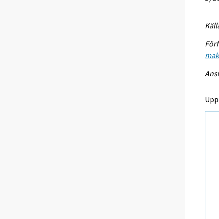
Käll
Förf
mak
Ansv
Upp