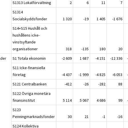
S1313 Lokalförvaltning
2
6
11
7
S1314
Socialskyddsfonder
1 320
-19
1 405
-1 676
S14+S15 Hushåll och
hushållens icke-
vinstsyftande
organisationer
318
-135
180
20
lder
S1 Totala ekonomin
-2 609
1 687
-4 151
-12 336
S11 Icke-finansiella
företag
-4 437
-1 999
-4 825
-6 053
S121 Centralbanken
-412
-26
-282
88
S122 Övriga monetära
finansinstitut
5 114
5 067
4 686
99
S123
Penningmarknadsfonder
30
21
-1
-16
S124 Kollektiva