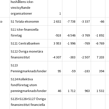
hushållens icke-
vinstsyftande
organisationer
1
to
S1 Totala ekonomin
2 632
-7 738
-3 337
-66
S11 Icke-finansiella
företag
-918
-6 546
-3 769
-1 892
S121 Centralbanken
3 953
-1 996
-769
-6 769
S122 Övriga monetära
finansinstitut
-4 307
-383
-2 507
7 203
S123
Penningmarknadsfonder
95
-59
-183
394
S124 Kollektiva
fondföretag utom
penningmarknadsfonder
46
1 712
963
1 532
S125+S126+S127 Övriga
finansinstitut financiella