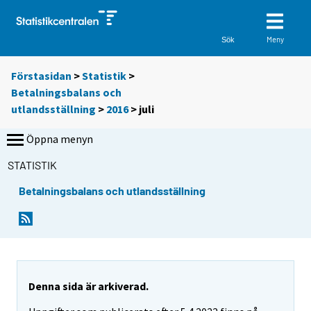
Meny
Sök
Förstasidan
>
Statistik
>
Betalningsbalans och
utlandsställning
>
2016
>
juli
Öppna menyn
STATISTIK
Betalningsbalans och utlandsställning
Denna sida är arkiverad.