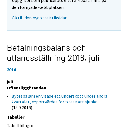
Uppgifter som publicerats efter 5.4.2022 finns på
den förnyade webbplatsen.
Gå till den nya statistiksidan.
Betalningsbalans och
utlandsställning 2016,
juli
2016
juli
Offentliggöranden
Bytesbalansen visade ett underskott under andra
kvartalet, exportvärdet fortsatte att sjunka
(15.9.2016)
Tabeller
Tabellbilagor