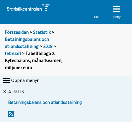
Meny
Sök
Förstasidan
>
Statistik
>
Betalningsbalans och
utlandsställning
>
2019
>
februari
> Tabellbilaga 2.
Bytesbalans, månadsvärden,
miljoner euro
Öppna menyn
STATISTIK
Betalningsbalans och utlandsställning