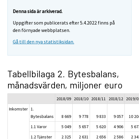
Denna sida är arkiverad.
Uppgifter som publicerats efter 5.4.2022 finns på
den förnyade webbplatsen.
Gå till den nya statistiksidan.
Tabellbilaga 2. Bytesbalans,
månadsvärden, miljoner euro
2018/09
2018/10
2018/11
2018/12
2019/0
Inkomster
1.
Bytesbalans
8 669
9 778
9 833
9 057
10 20
1.1 Varor
5 049
5 657
5 620
4 906
5 67
1.2 Tjänster
2 325
2 631
2 656
2 586
2 34