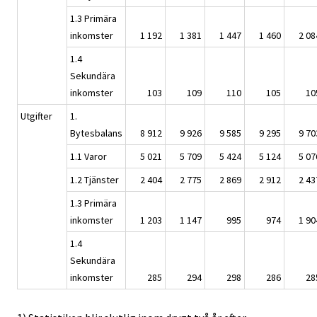
1.3 Primära
inkomster
1 192
1 381
1 447
1 460
2 08
1.4
Sekundära
inkomster
103
109
110
105
10
Utgifter
1.
Bytesbalans
8 912
9 926
9 585
9 295
9 70
1.1 Varor
5 021
5 709
5 424
5 124
5 07
1.2 Tjänster
2 404
2 775
2 869
2 912
2 43
1.3 Primära
inkomster
1 203
1 147
995
974
1 90
1.4
Sekundära
inkomster
285
294
298
286
28