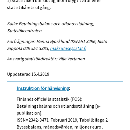
1) Statistiken blir slutlig inom drygt två år efter
statistikårets utgång.
Källa: Betalningsbalans och utlandsställning,
Statistikcentralen
Förfrågningar: Hanna Björklund 029 551 3296, Risto
Sippola 029 551 3383,
maksutase@stat.fi
Ansvarig statistikdirektör: Ville Vertanen
Uppdaterad 15.4.2019
Instruktion för hänvisning
:
Finlands officiella statistik (FOS):
Betalningsbalans och utlandsställning [e-
publikation].
ISSN=2342-3471.
Februari
2019, Tabellbilaga 2.
Bytesbalans, månadsvärden, miljoner euro .