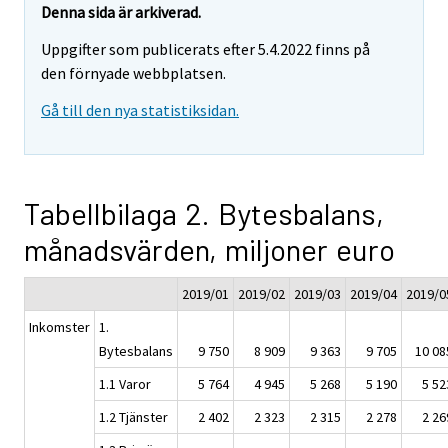
Denna sida är arkiverad.
Uppgifter som publicerats efter 5.4.2022 finns på
den förnyade webbplatsen.
Gå till den nya statistiksidan.
Tabellbilaga 2. Bytesbalans,
månadsvärden, miljoner euro
2019/01
2019/02
2019/03
2019/04
2019/0
Inkomster
1.
Bytesbalans
9 750
8 909
9 363
9 705
10 08
1.1 Varor
5 764
4 945
5 268
5 190
5 52
1.2 Tjänster
2 402
2 323
2 315
2 278
2 26