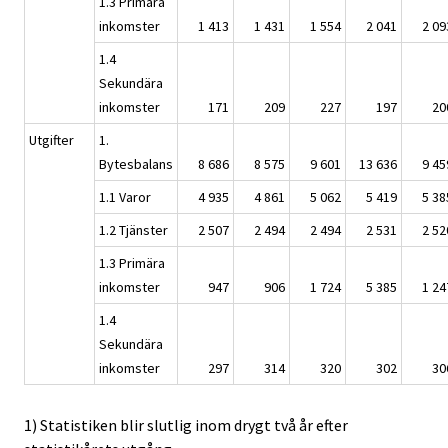
1.3 Primära
inkomster
1 413
1 431
1 554
2 041
2 09
1.4
Sekundära
inkomster
171
209
227
197
20
Utgifter
1.
Bytesbalans
8 686
8 575
9 601
13 636
9 45
1.1 Varor
4 935
4 861
5 062
5 419
5 38
1.2 Tjänster
2 507
2 494
2 494
2 531
2 52
1.3 Primära
inkomster
947
906
1 724
5 385
1 24
1.4
Sekundära
inkomster
297
314
320
302
30
1) Statistiken blir slutlig inom drygt två år efter