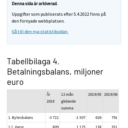
Denna sida är arkiverad.
Uppgifter som publicerats efter 5.4.2022 finns på
den förnyade webbplatsen.
Gå till den nya statistiksidan.
Tabellbilaga 4.
Betalningsbalans, miljoner
euro
År
12 mån.
2019/05
2019/06
2018
glidande
summa
1. Bytesbalans
-3 722
-1 507
626
791
1.1. Varor
809
1 125
138
351