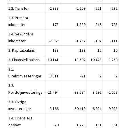
1.2. Tjänster
-2 338
-2 269
-251
-232
1.3. Primära
inkomster
173
1 389
846
783
1.4. Sekundära
inkomster
-2 365
-1 752
-107
-111
2. Kapitalbalans
183
183
15
16
3. Finansiell balans
-10 141
18 502
10 423
8 259
3.1.
Direktinvesteringar
8 311
-21
2
2
3.2.
Portföljinvesteringar
-21 494
-33 574
3 292
-2 057
3.3. Övriga
investeringar
3 166
50 419
6 924
9 923
3.4. Finansiella
derivat
-70
1 228
131
361