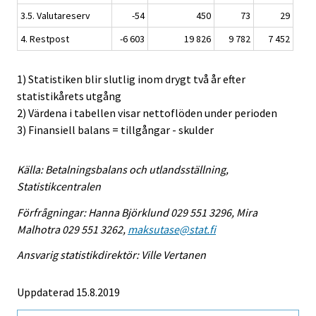
3.5. Valutareserv
-54
450
73
29
4. Restpost
-6 603
19 826
9 782
7 452
1) Statistiken blir slutlig inom drygt två år efter
statistikårets utgång
2) Värdena i tabellen visar nettoflöden under perioden
3) Finansiell balans = tillgångar - skulder
Källa: Betalningsbalans och utlandsställning,
Statistikcentralen
Förfrågningar: Hanna Björklund 029 551 3296, Mira
Malhotra 029 551 3262,
maksutase@stat.fi
Ansvarig statistikdirektör: Ville Vertanen
Uppdaterad 15.8.2019