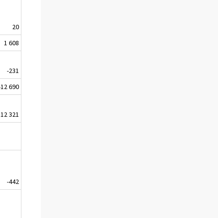
20
1 608
-231
-12 690
12 321
-442