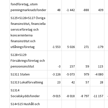
fondföretag, utom
penningmarknadsfonder
48
-1 442
-888
439
S125+S126+S127 Övriga
finansinstitut, financiella
serviceföretag och
koncerninterna
finansinstitut och
utlåningsföretag
-1 553
5 026
271
-179
S128+S129
Försäkringsföretag och
pensionsinstitut
-3
157
59
115
S1311 Staten
-3 226
-5 073
979
-4 080
S1313 Lokalförvaltning
23
42
57
28
S1314
Socialskyddsfonder
-9 015
-8 018
-8 797
-11 157
S14+S15 Hushåll och