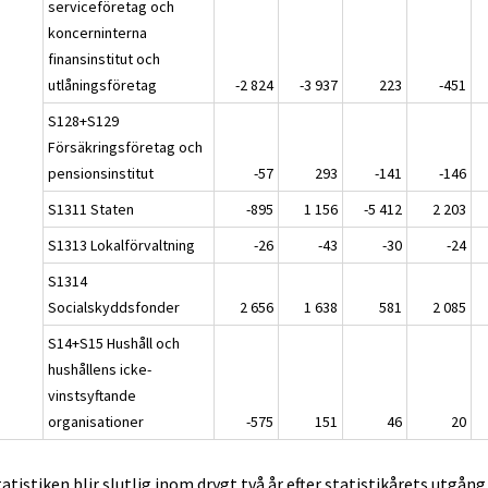
serviceföretag och
koncerninterna
finansinstitut och
utlåningsföretag
-2 824
-3 937
223
-451
S128+S129
Försäkringsföretag och
pensionsinstitut
-57
293
-141
-146
S1311 Staten
-895
1 156
-5 412
2 203
S1313 Lokalförvaltning
-26
-43
-30
-24
S1314
Socialskyddsfonder
2 656
1 638
581
2 085
S14+S15 Hushåll och
hushållens icke-
vinstsyftande
organisationer
-575
151
46
20
tatistiken blir slutlig inom drygt två år efter statistikårets utgång