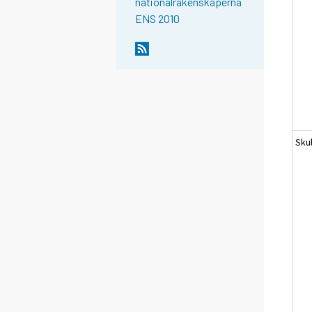
nationalräkenskaperna
ENS 2010
Sku