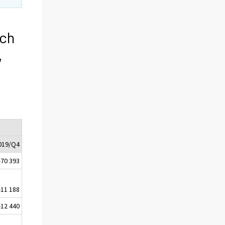
och
,
019/Q4
-70 393
-11 188
-12 440