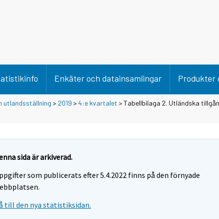
atistikinfo
Enkäter och datainsamlingar
Produkter 
 utlandsställning
>
2019
>
4:e kvartalet
> Tabellbilaga 2. Utländska tillgå
enna sida är arkiverad.
ppgifter som publicerats efter 5.4.2022 finns på den förnyade
ebbplatsen.
å till den nya statistiksidan.