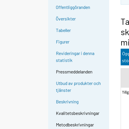
Offentliggöranden
Översikter
Ta
sk
Tabeller
mi
Figurer
Revideringar i denna
Öpp
statistik
stö
Pressmeddelanden
Utbud av produkter och
tjänster
Till
Beskrivning
Kvalitetsbeskrivningar
Metodbeskrivningar