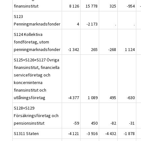
finansinstitut
8 126
15 778
325
-954
S123
Penningmarknadsfonder
4
-2 173
.
.
S124 Kollektiva
fondföretag, utom
penningmarknadsfonder
-1 342
265
-268
1 124
S125+S126+S127 Övriga
finansinstitut, financiella
serviceföretag och
koncerninterna
finansinstitut och
utlåningsföretag
-4 377
1 089
495
-630
S128+S129
Försäkringsföretag och
pensionsinstitut
-59
450
-82
-31
S1311 Staten
-4 121
-3 916
-4 432
-1 878