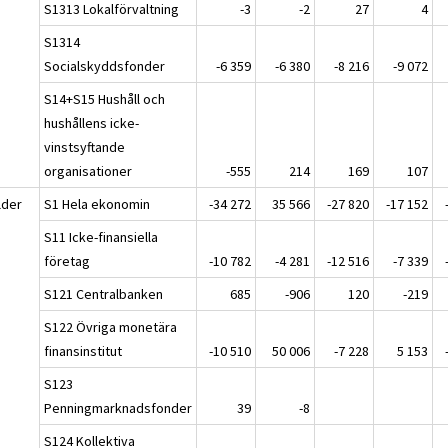
S1313 Lokalförvaltning
-3
-2
27
4
S1314
Socialskyddsfonder
-6 359
-6 380
-8 216
-9 072
S14+S15 Hushåll och
hushållens icke-
vinstsyftande
organisationer
-555
214
169
107
lder
S1 Hela ekonomin
-34 272
35 566
-27 820
-17 152
S11 Icke-finansiella
företag
-10 782
-4 281
-12 516
-7 339
S121 Centralbanken
685
-906
120
-219
S122 Övriga monetära
finansinstitut
-10 510
50 006
-7 228
5 153
S123
Penningmarknadsfonder
39
-8
S124 Kollektiva