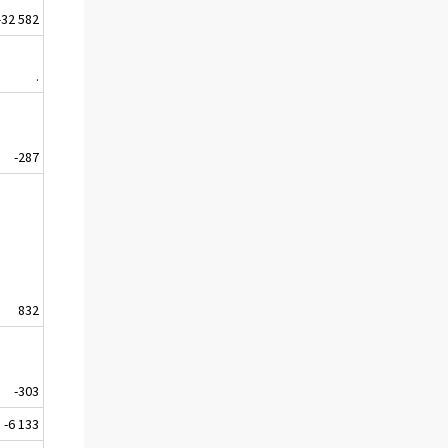
-32 582
.
-287
832
-303
-6 133