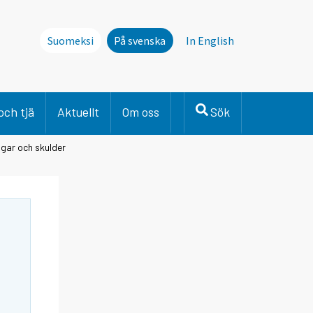
Suomeksi
På svenska
In English
och tjä
Aktuellt
Om oss
Sök
ngar och skulder