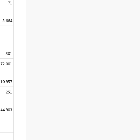
71
-8 664
301
-72 001
-10 957
251
-44 903