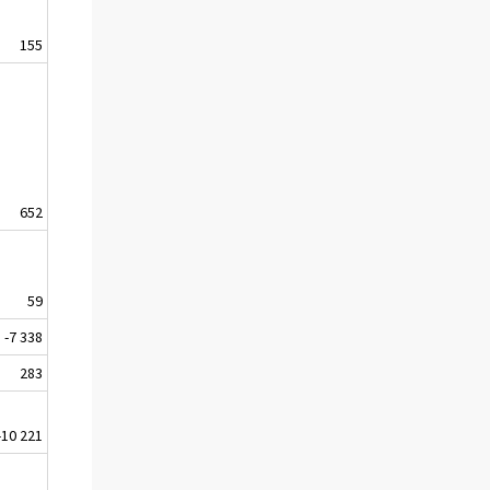
155
652
59
-7 338
283
-10 221