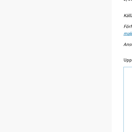
Käll
Förf
mak
Ansv
Upp