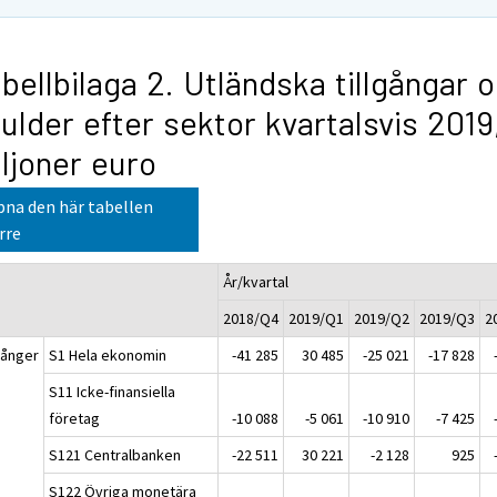
bellbilaga 2. Utländska tillgångar 
ulder efter sektor kvartalsvis 2019
ljoner euro
na den här tabellen
rre
År/kvartal
2018/Q4
2019/Q1
2019/Q2
2019/Q3
2
gånger
S1 Hela ekonomin
-41 285
30 485
-25 021
-17 828
S11 Icke-finansiella
företag
-10 088
-5 061
-10 910
-7 425
S121 Centralbanken
-22 511
30 221
-2 128
925
S122 Övriga monetära