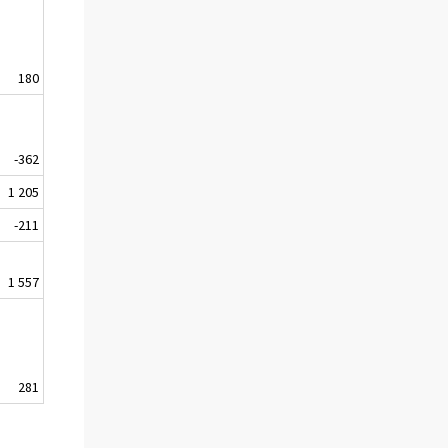
180
-362
1 205
-211
1 557
281
.