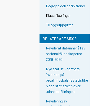
Begrepp och definitioner
Klassificeringar
Tilläggsuppgifter
RELATERADE SIDOR
Reviderat datainnehåll av
nationalräkenskaperna
2019-2020
Nya statistiknormers
inverkan på
betalningsbalansstatistike
n och statistiken över
utlandsställningen
Revidering av