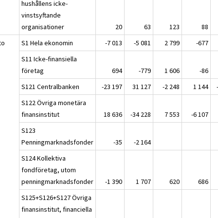
hushållens icke-
vinstsyftande
organisationer
20
63
123
88
to
S1 Hela ekonomin
-7 013
-5 081
2 799
-677
S11 Icke-finansiella
företag
694
-779
1 606
-86
S121 Centralbanken
-23 197
31 127
-2 248
1 144
S122 Övriga monetära
finansinstitut
18 636
-34 228
7 553
-6 107
S123
Penningmarknadsfonder
-35
-2 164
S124 Kollektiva
fondföretag, utom
penningmarknadsfonder
-1 390
1 707
620
686
S125+S126+S127 Övriga
finansinstitut, financiella