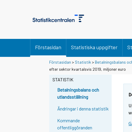
Förstasidan
Statistiska uppgifter
St
Förstasidan
>
Statistik
>
Betalningsbalans och
efter sektor kvartalsvis 2019, miljoner euro
STATISTIK
Betalningsbalans och
D
utlandsställning
U
Ändringar i denna statistik
w
Kommande
G
offentliggöranden