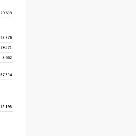
-20 639
28 876
-79 571
-3 662
157 534
13 198
.