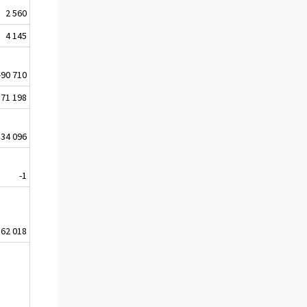
2 560
4 145
-90 710
71 198
134 096
-1
62 018