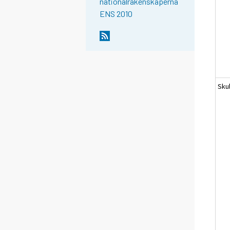
nationalräkenskaperna
ENS 2010
Sku