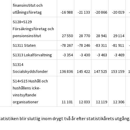
finansinstitut och
utlåningsföretag
-16 988
-21 133
-20 866
-20 019
S128+S129
Försäkringsföretag och
pensionsinstitut
27 550
28 770
28 941
29 114
S1311 Staten
-78 267
-78 246
-83 311
-81 911
S1313 Lokalförvaltning
-3 354
-3 430
-3 463
-3 469
S1314
Socialskyddsfonder
136 836
145 422
147 525
153 159
S14+S15 Hushåll och
hushållens icke-
vinstsyftande
organisationer
11 101
12 033
12 119
12 306
tatistiken blir slutlig inom drygt två år efter statistikårets utgång