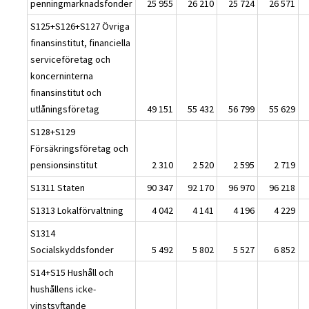
penningmarknadsfonder
25 955
26 210
25 724
26 571
S125+S126+S127 Övriga
finansinstitut, financiella
serviceföretag och
koncerninterna
finansinstitut och
utlåningsföretag
49 151
55 432
56 799
55 629
S128+S129
Försäkringsföretag och
pensionsinstitut
2 310
2 520
2 595
2 719
S1311 Staten
90 347
92 170
96 970
96 218
S1313 Lokalförvaltning
4 042
4 141
4 196
4 229
S1314
Socialskyddsfonder
5 492
5 802
5 527
6 852
S14+S15 Hushåll och
hushållens icke-
vinstsyftande