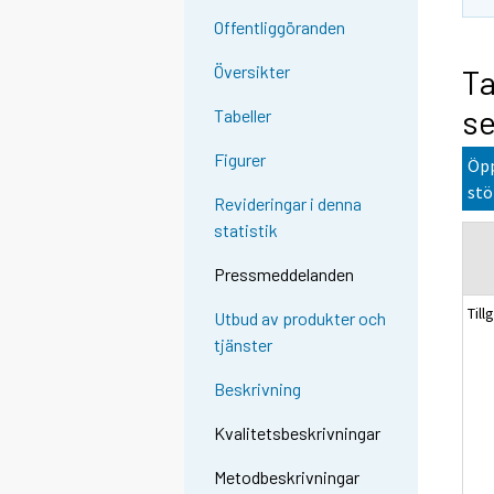
Offentliggöranden
Översikter
Ta
se
Tabeller
Figurer
Öpp
stö
Revideringar i denna
statistik
Pressmeddelanden
Till
Utbud av produkter och
tjänster
Beskrivning
Kvalitetsbeskrivningar
Metodbeskrivningar