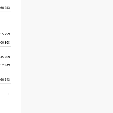
160 283
15 759
800 368
235 209
12 849
360 743
1