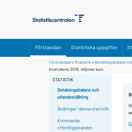
Förstasidan
Statistiska uppgifter
St
Förstasidan
>
Statistik
>
Betalningsbalans och
kvartalsvis 2019, miljoner euro
STATISTIK
Betalningsbalans och
D
utlandsställning
U
Ändringar i denna statistik
w
Kommande
G
offentliggöranden