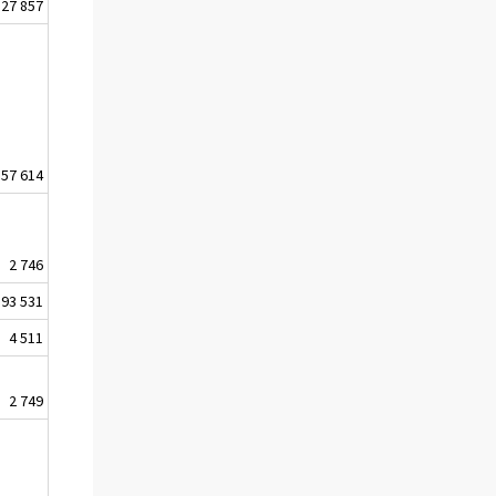
27 857
57 614
2 746
93 531
4 511
2 749