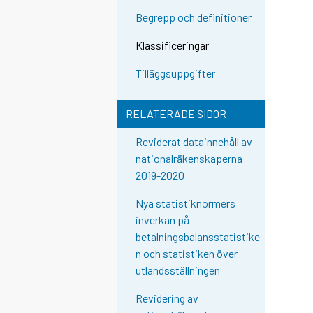
Begrepp och definitioner
Klassificeringar
Tilläggsuppgifter
RELATERADE SIDOR
Reviderat datainnehåll av
nationalräkenskaperna
2019-2020
Nya statistiknormers
inverkan på
betalningsbalansstatistike
n och statistiken över
utlandsställningen
Revidering av