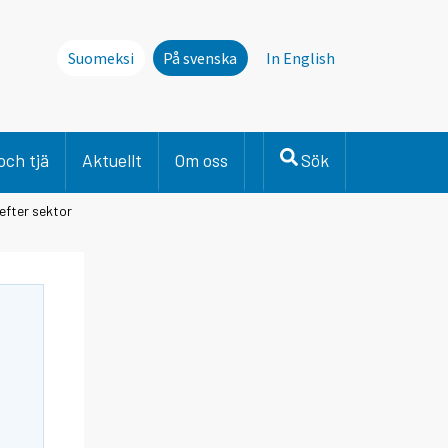
Suomeksi
På svenska
In English
och tjä
Aktuellt
Om oss
Sök
 efter sektor