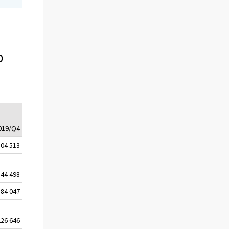
o
019/Q4
804 513
144 498
84 047
226 646