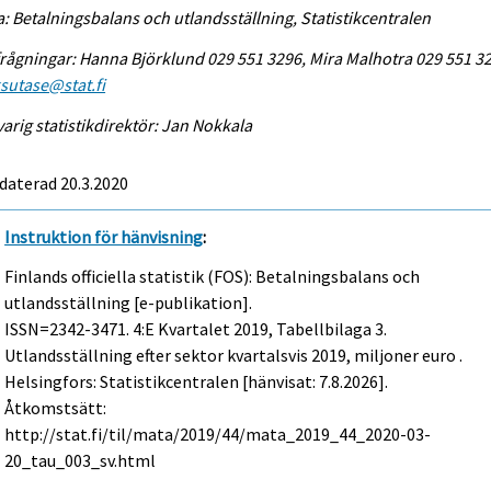
a: Betalningsbalans och utlandsställning, Statistikcentralen
rågningar: Hanna Björklund 029 551 3296, Mira Malhotra 029 551 3
sutase@stat.fi
arig statistikdirektör: Jan Nokkala
daterad 20.3.2020
Instruktion för hänvisning
:
Finlands officiella statistik (FOS): Betalningsbalans och
utlandsställning [e-publikation].
ISSN=2342-3471.
4:e Kvartalet
2019, Tabellbilaga 3.
Utlandsställning efter sektor kvartalsvis 2019, miljoner euro .
Helsingfors: Statistikcentralen [hänvisat: 7.8.2026].
Åtkomstsätt:
http://stat.fi/til/mata/2019/44/mata_2019_44_2020-03-
20_tau_003_sv.html