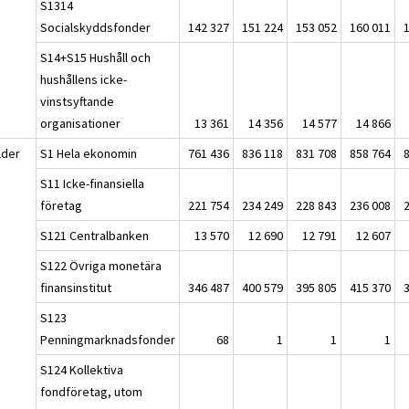
S1314
Socialskyddsfonder
142 327
151 224
153 052
160 011
S14+S15 Hushåll och
hushållens icke-
vinstsyftande
organisationer
13 361
14 356
14 577
14 866
lder
S1 Hela ekonomin
761 436
836 118
831 708
858 764
S11 Icke-finansiella
företag
221 754
234 249
228 843
236 008
S121 Centralbanken
13 570
12 690
12 791
12 607
S122 Övriga monetära
finansinstitut
346 487
400 579
395 805
415 370
S123
Penningmarknadsfonder
68
1
1
1
S124 Kollektiva
fondföretag, utom