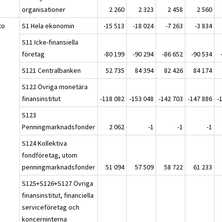
organisationer
2 260
2 323
2 458
2 560
to
S1 Hela ekonomin
-15 513
-18 024
-7 263
-3 834
S11 Icke-finansiella
företag
-80 199
-90 294
-86 652
-90 534
S121 Centralbanken
52 735
84 394
82 426
84 174
S122 Övriga monetära
finansinstitut
-118 082
-153 048
-142 703
-147 886
-
S123
Penningmarknadsfonder
2 062
-1
-1
-1
S124 Kollektiva
fondföretag, utom
penningmarknadsfonder
51 094
57 509
58 722
61 233
S125+S126+S127 Övriga
finansinstitut, financiella
serviceföretag och
koncerninterna