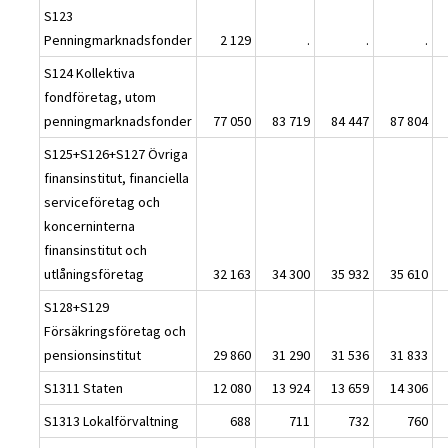
S123
Penningmarknadsfonder
2 129
.
.
.
S124 Kollektiva
fondföretag, utom
penningmarknadsfonder
77 050
83 719
84 447
87 804
S125+S126+S127 Övriga
finansinstitut, financiella
serviceföretag och
koncerninterna
finansinstitut och
utlåningsföretag
32 163
34 300
35 932
35 610
S128+S129
Försäkringsföretag och
pensionsinstitut
29 860
31 290
31 536
31 833
S1311 Staten
12 080
13 924
13 659
14 306
S1313 Lokalförvaltning
688
711
732
760