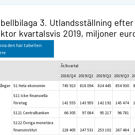
bellbilaga 3. Utlandsställning efter
ktor kvartalsvis 2019, miljoner eur
na den här tabellen
rre
År/kvartal
2018/Q4
2019/Q1
2019/Q2
2019/Q3
2
gånger
S1 Hela ekonomin
745 923
818 094
824 445
854 930
S11 Icke-finansiella
företag
141 555
143 955
142 192
145 474
S121 Centralbanken
66 305
97 084
95 217
96 781
S122 Övriga monetära
finansinstitut
228 405
247 531
253 102
267 484