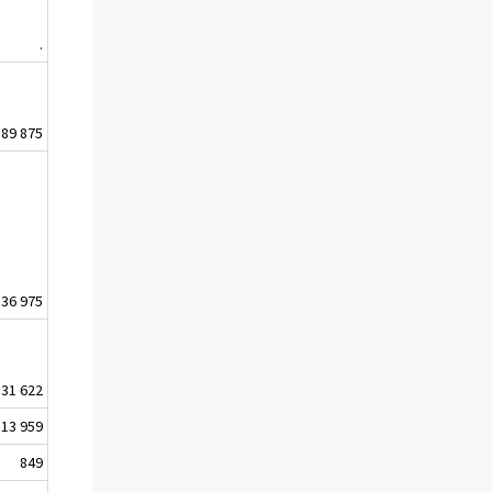
.
89 875
36 975
31 622
13 959
849