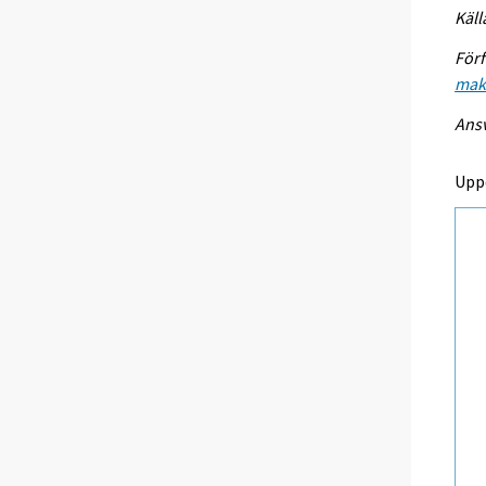
Käll
Förf
mak
Ansv
Upp