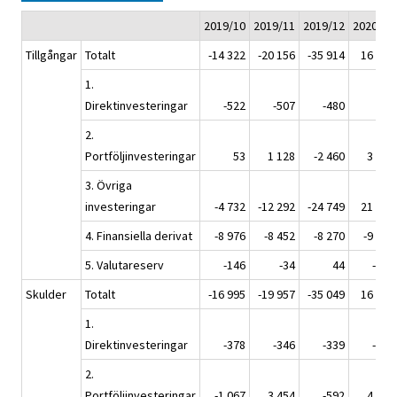
2019/10
2019/11
2019/12
2020/01
Tillgångar
Totalt
-14 322
-20 156
-35 914
16 580
1.
Direktinvesteringar
-522
-507
-480
327
2.
Portföljinvesteringar
53
1 128
-2 460
3 674
3. Övriga
investeringar
-4 732
-12 292
-24 749
21 784
4. Finansiella derivat
-8 976
-8 452
-8 270
-9 064
5. Valutareserv
-146
-34
44
-142
Skulder
Totalt
-16 995
-19 957
-35 049
16 868
1.
Direktinvesteringar
-378
-346
-339
-159
2.
Portföljinvesteringar
-1 067
3 454
-592
4 117