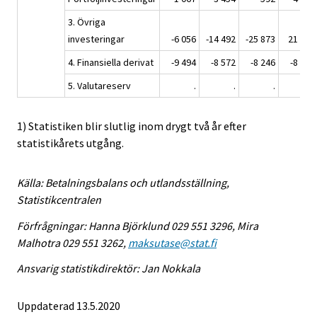
3. Övriga
investeringar
-6 056
-14 492
-25 873
21 809
4. Finansiella derivat
-9 494
-8 572
-8 246
-8 899
5. Valutareserv
.
.
.
.
1) Statistiken blir slutlig inom drygt två år efter
statistikårets utgång.
Källa: Betalningsbalans och utlandsställning,
Statistikcentralen
Förfrågningar: Hanna Björklund 029 551 3296, Mira
Malhotra 029 551 3262,
maksutase@stat.fi
Ansvarig statistikdirektör: Jan Nokkala
Uppdaterad 13.5.2020