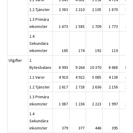
1.2 Tjänster
2 383
2 210
2 105
1 870
1 84
1.3 Primära
inkomster
1 673
1 585
1 709
1 773
1 81
1.4
Sekundära
inkomster
165
174
192
110
10
Utgifter
1.
Bytesbalans
8 993
9 264
10 370
8 688
8 39
1.1 Varor
4 910
4 922
5 065
4 138
4 22
1.2 Tjänster
2 617
2 728
2 636
2 158
2 04
1.3 Primära
inkomster
1 087
1 236
2 223
1 997
1 71
1.4
Sekundära
inkomster
379
377
446
395
40