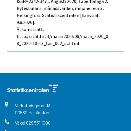
ISSN=2342-3471.
Augusti
2020, Tabellbilaga 2.
Bytesbalans, månadsvärden, miljoner euro .
Helsingfors: Statistikcentralen [hänvisat:
9.8.2026].
Åtkomstsätt:
http://stat.fi/til/mata/2020/08/mata_2020_0
8_2020-10-13_tau_002_sv.html
Verkstadsgatan
13
00580
Helsingfors
Växel
029 551 1000