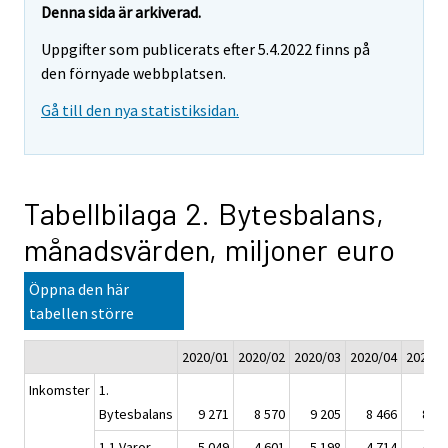
Denna sida är arkiverad.
Uppgifter som publicerats efter 5.4.2022 finns på
den förnyade webbplatsen.
Gå till den nya statistiksidan.
Tabellbilaga 2. Bytesbalans,
månadsvärden, miljoner euro
Öppna den här
tabellen större
2020/01
2020/02
2020/03
2020/04
2020/0
Inkomster
1.
Bytesbalans
9 271
8 570
9 205
8 466
8 15
1.1 Varor
5 049
4 601
5 198
4 714
4 37