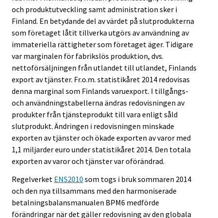
n
och produktutveckling samt administration sker i
.
Finland. En betydande del av värdet på slutprodukterna
som företaget låtit tillverka utgörs av användning av
immateriella rättigheter som företaget äger. Tidigare
var marginalen för fabrikslös produktion, dvs.
nettoförsäljningen från utlandet till utlandet, Finlands
export av tjänster. Fr.o.m. statistikåret 2014 redovisas
denna marginal som Finlands varuexport. I tillgångs-
och användningstabellerna ändras redovisningen av
produkter från tjänsteprodukt till vara enligt såld
slutprodukt. Ändringen i redovisningen minskade
exporten av tjänster och ökade exporten av varor med
1,1 miljarder euro under statistikåret 2014. Den totala
exporten av varor och tjänster var oförändrad.
Regelverket
ENS2010
som togs i bruk sommaren 2014
och den nya tillsammans med den harmoniserade
betalningsbalansmanualen BPM6 medförde
förändringar när det gäller redovisning av den globala