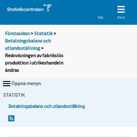
Meny
Sök
Förstasidan
>
Statistik
>
Betalningsbalans och
utlandsställning
>
Redovisningen av fabrikslös
produktion i utrikeshandeln
ändras
Öppna menyn
STATISTIK
Betalningsbalans och utlandsställning
S
i
i