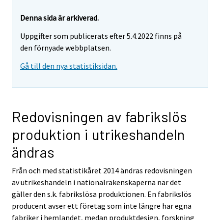
r
r
Denna sida är arkiverad.
y
Uppgifter som publicerats efter 5.4.2022 finns på
t
den förnyade webbplatsen.
t
o
Gå till den nya statistiksidan.
i
s
e
e
Redovisningen av fabrikslös
n
produktion i utrikeshandeln
p
a
ändras
l
v
Från och med statistikåret 2014 ändras redovisningen
e
av utrikeshandeln i nationalräkenskaperna när det
l
gäller den s.k. fabrikslösa produktionen. En fabrikslös
u
producent avser ett företag som inte längre har egna
u
fabriker i hemlandet, medan produktdesign, forskning