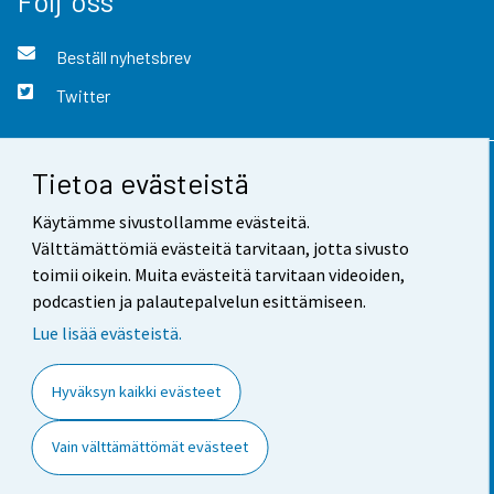
Följ oss
Beställ nyhetsbrev
Twitter
Tietoa evästeistä
Kontaktinformation
Käytämme sivustollamme evästeitä.
Respons
Välttämättömiä evästeitä tarvitaan, jotta sivusto
toimii oikein. Muita evästeitä tarvitaan videoiden,
Användarvillkor
podcastien ja palautepalvelun esittämiseen.
Dataskydd
Lue lisää evästeistä.
Tillgänglighet
Hyväksyn kaikki evästeet
Information om webbplatsen
Vain välttämättömät evästeet
Cookie-inställningar