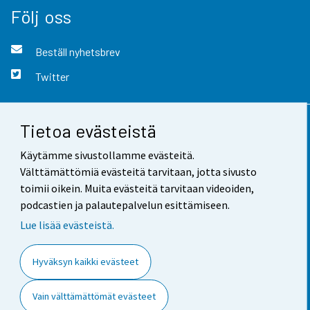
Följ oss
Beställ nyhetsbrev
Twitter
Tietoa evästeistä
Kontaktinformation
Käytämme sivustollamme evästeitä.
Respons
Välttämättömiä evästeitä tarvitaan, jotta sivusto
toimii oikein. Muita evästeitä tarvitaan videoiden,
Användarvillkor
podcastien ja palautepalvelun esittämiseen.
Dataskydd
Lue lisää evästeistä.
Tillgänglighet
Hyväksyn kaikki evästeet
Information om webbplatsen
Vain välttämättömät evästeet
Cookie-inställningar