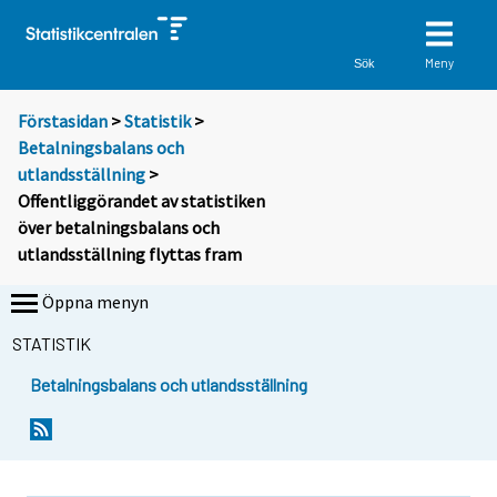
Meny
Sök
Förstasidan
>
Statistik
>
Betalningsbalans och
utlandsställning
>
Offentliggörandet av statistiken
över betalningsbalans och
utlandsställning flyttas fram
Öppna menyn
STATISTIK
Betalningsbalans och utlandsställning