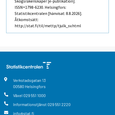
Skogsräkenskaper [e-publikation].
ISSN=1798-6230. Helsingfors:
Statistikcentralen [hänvisat: 8.8.2026].
Åtkomstsätt:
http://stat.fi/til/mettp/tjulk_sv.html
Verkstadsgatan
13
00580
Helsingfors
Växel
029 551 1000
Informationstjänst
029 551 2220
info@stat.fi