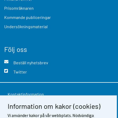
Prisomräknaren
Kommande publiceringar
Undersökningsmaterial
Följ oss
Beställ nyhetsbrev
Twitter
Kontaktinformation
Information om kakor (cookies)
Respons
Användarvillkor
Vi använder kakor på vår webbplats. Nödvändiga