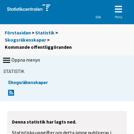
Meny
Sök
Förstasidan
>
Statistik
>
Skogsräkenskaper
>
Kommande offentliggöranden
Öppna menyn
STATISTIK
Skogsräkenskaper
Denna statistik har lagts ned.
Statistiska uppgifter om detta ämne publiceras i