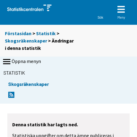
Meny
Sök
Förstasidan
>
Statistik
>
Skogsräkenskaper
> Ändringar
i denna statistik
Öppna menyn
STATISTIK
Skogsräkenskaper
Denna statistik har lagts ned.
Statistiska uppgifter om detta ämne publiceras i