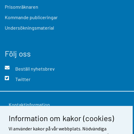
Prisomräknaren
Kommande publiceringar
Undersökningsmaterial
Följ oss
Beställ nyhetsbrev
Twitter
Kontaktinformation
Information om kakor (cookies)
Respons
Användarvillkor
Vi använder kakor på vår webbplats. Nödvändiga