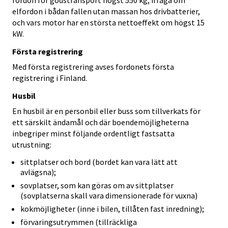
fordon för godstransport högst 550 kg, ifråga om
elfordon i bådan fallen utan massan hos drivbatterier,
och vars motor har en största nettoeffekt om högst 15
kW.
Första registrering
Med första registrering avses fordonets första
registrering i Finland.
Husbil
En husbil är en personbil eller buss som tillverkats för
ett särskilt ändamål och där boendemöjligheterna
inbegriper minst följande ordentligt fastsatta
utrustning:
sittplatser och bord (bordet kan vara lätt att
avlägsna);
sovplatser, som kan göras om av sittplatser
(sovplatserna skall vara dimensionerade för vuxna)
kokmöjligheter (inne i bilen, tillåten fast inredning);
förvaringsutrymmen (tillräckliga