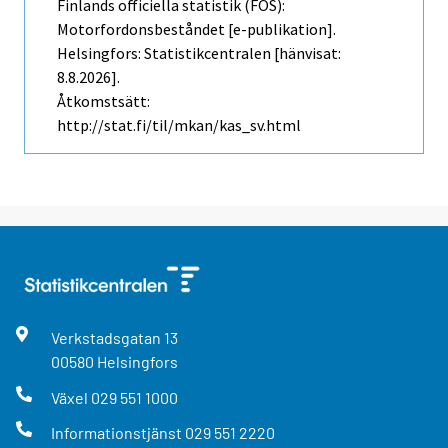
Finlands officiella statistik (FOS):
Motorfordonsbeståndet [e-publikation].
Helsingfors: Statistikcentralen [hänvisat:
8.8.2026].
Åtkomstsätt:
http://stat.fi/til/mkan/kas_sv.html
Verkstadsgatan
13
00580
Helsingfors
Växel
029 551 1000
Informationstjänst
029 551 2220