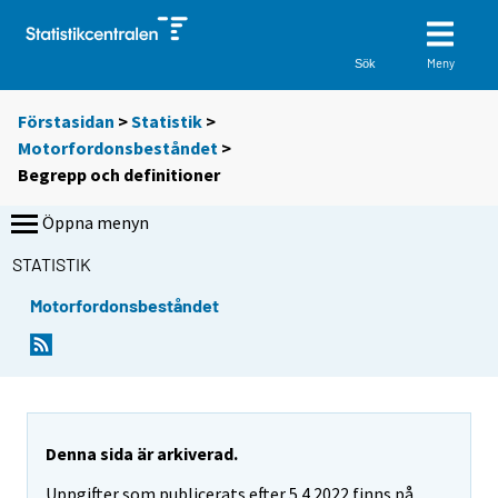
Meny
Sök
Förstasidan
>
Statistik
>
Motorfordonsbeståndet
>
Begrepp och definitioner
Öppna menyn
STATISTIK
Motorfordonsbeståndet
Denna sida är arkiverad.
Uppgifter som publicerats efter 5.4.2022 finns på