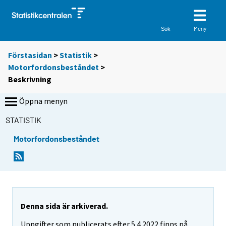
Meny
Sök
Förstasidan
>
Statistik
>
Motorfordonsbeståndet
>
Beskrivning
Öppna menyn
STATISTIK
Motorfordonsbeståndet
Denna sida är arkiverad.
Uppgifter som publicerats efter 5.4.2022 finns på