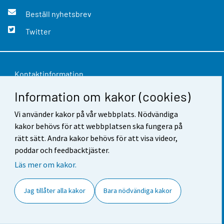
Beställ nyhetsbrev
Twitter
Kontaktinformation
Information om kakor (cookies)
Respons
Vi använder kakor på vår webbplats. Nödvändiga
Användarvillkor
kakor behövs för att webbplatsen ska fungera på
Dataskydd
rätt sätt. Andra kakor behövs för att visa videor,
poddar och feedbacktjäster.
Tillgänglighet
Läs mer om kakor.
Information om webbplatsen
Jag tillåter alla kakor
Bara nödvändiga kakor
Cookie-inställningar