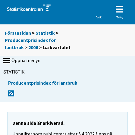
Meny
Sök
Förstasidan
>
Statistik
>
Producentprisindex för
lantbruk
>
2006
>
1:a kvartalet
Öppna menyn
STATISTIK
Producentprisindex för lantbruk
Denna sida är arkiverad.
Uppgifter som publicerats efter 5.4.2022 finns på